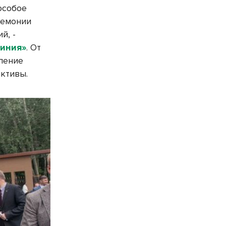
особое
ремонии
й, -
финия»
. От
ление
ктивы.