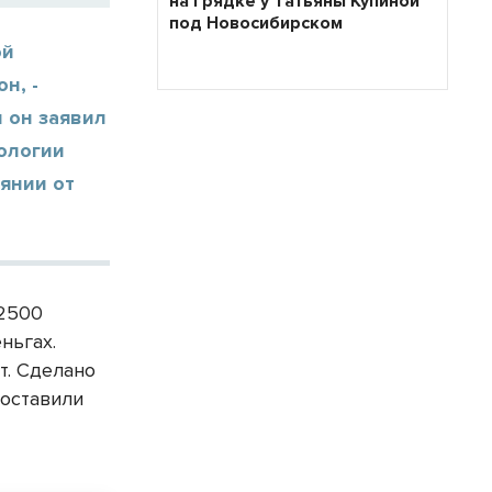
на грядке у Татьяны Купиной
под Новосибирском
ой
н, -
 он заявил
ологии
янии от
 2500
ньгах.
т. Сделано
составили