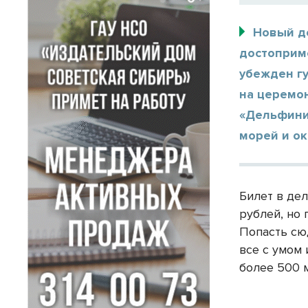
Новый д
достоприме
убежден гу
на церемо
«Дельфини
морей и о
Билет в де
рублей, но 
Попасть сю
все с умом 
более 500 