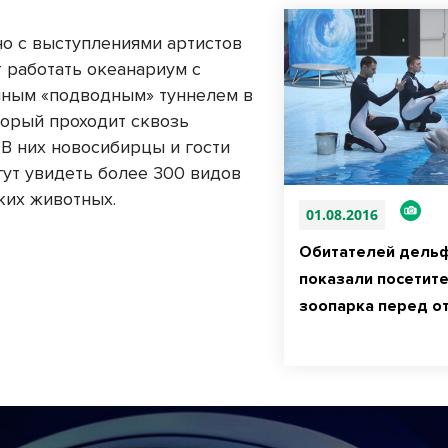
о с выступлениями артистов
т работать океанариум с
ным «подводным» туннелем в
торый проходит сквозь
 В них новосибирцы и гости
гут увидеть более 300 видов
ких животных.
01.08.2016
Обитателей дель
показали посетит
зоопарка перед о