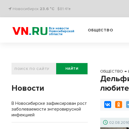
Новосибирск
23.6 °C
$81.41↑
Все новости
ОБЩЕСТВО
Новосибирской
области
НАЙТИ
ОБЩЕСТВО
→
Дельфи
Новости
любите
В Новосибирске зафиксирован рост
заболеваемости энтеровирусной
инфекцией
02.08.201