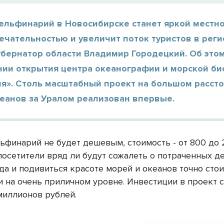
ельфинарий в Новосибирске станет яркой местн
чательностью и увеличит поток туристов в регио
бернатор области Владимир Городецкий. Об этом
нии открытия центра океанографии и морской би
я». Столь масштабный проект на большом рассто
кеанов за Уралом реализован впервые.
льфинарий не будет дешевым, стоимость - от 800 до
посетители вряд ли будут сожалеть о потраченных де
да и подивиться красоте морей и океанов точно стои
и на очень приличном уровне. Инвестиции в проект 
миллионов рублей.