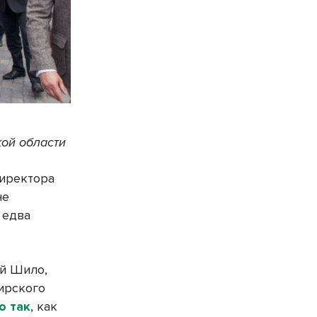
кой области
директора
не
 едва
ей Шило,
ирского
о так
, как