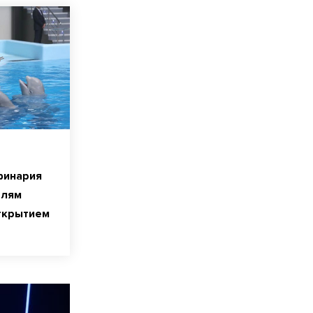
финария
елям
ткрытием