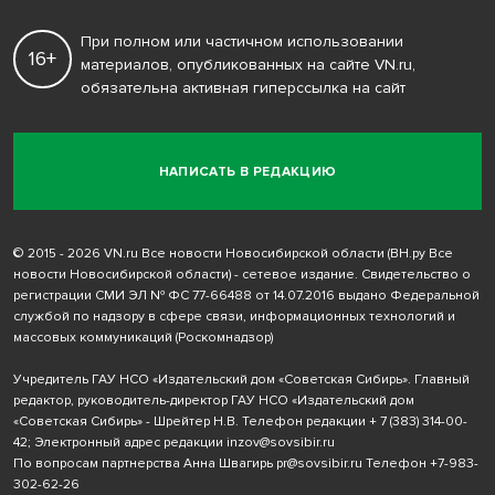
При полном или частичном использовании
16+
материалов, опубликованных на сайте VN.ru,
обязательна активная гиперссылка на сайт
НАПИСАТЬ В РЕДАКЦИЮ
© 2015 - 2026 VN.ru Все новости Новосибирской области (ВН.ру Все
новости Новосибирской области) - сетевое издание. Свидетельство о
регистрации СМИ ЭЛ № ФС 77-66488 от 14.07.2016 выдано Федеральной
службой по надзору в сфере связи, информационных технологий и
массовых коммуникаций (Роскомнадзор)
Учредитель ГАУ НСО «Издательский дом «Советская Сибирь». Главный
редактор, руководитель-директор ГАУ НСО «Издательский дом
«Советская Сибирь» - Шрейтер Н.В. Телефон редакции
+ 7 (383) 314-00-
42
; Электронный адрес редакции
inzov@sovsibir.ru
По вопросам партнерства Анна Швагирь
pr@sovsibir.ru
Телефон
+7-983-
302-62-26