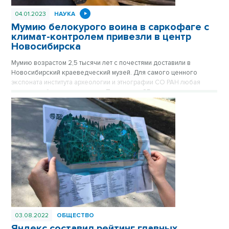
04.01.2023
НАУКА
Мумию белокурого воина в саркофаге с
климат-контролем привезли в центр
Новосибирска
Мумию возрастом 2,5 тысячи лет с почестями доставили в
Новосибирский краеведческий музей. Для самого ценного
экспоната института археологии и этнографии СО РАН любая
поездка – большая редкость. Последние 25 лет сосед
знаменитой принцессы Укока выезжает из Академгородка
только по самым важным поводам. Чуть больше двух месяцев
мумия родом с Алтая будет находиться в центре Новосибирска.
Публикуется повторно в цикле «Лучшие материалы VN.RU за
2022 год».
03.08.2022
ОБЩЕСТВО
Яндекс составил рейтинг главных