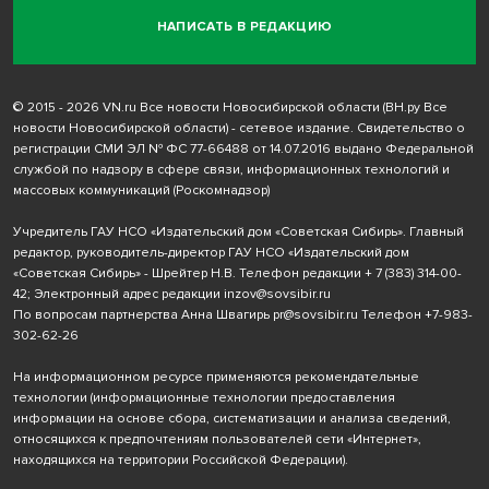
НАПИСАТЬ В РЕДАКЦИЮ
© 2015 - 2026 VN.ru Все новости Новосибирской области (ВН.ру Все
новости Новосибирской области) - сетевое издание. Свидетельство о
регистрации СМИ ЭЛ № ФС 77-66488 от 14.07.2016 выдано Федеральной
службой по надзору в сфере связи, информационных технологий и
массовых коммуникаций (Роскомнадзор)
Учредитель ГАУ НСО «Издательский дом «Советская Сибирь». Главный
редактор, руководитель-директор ГАУ НСО «Издательский дом
«Советская Сибирь» - Шрейтер Н.В. Телефон редакции
+ 7 (383) 314-00-
42
; Электронный адрес редакции
inzov@sovsibir.ru
По вопросам партнерства Анна Швагирь
pr@sovsibir.ru
Телефон
+7-983-
302-62-26
На информационном ресурсе применяются рекомендательные
технологии
(информационные технологии предоставления
информации на основе сбора, систематизации и анализа сведений,
относящихся к предпочтениям пользователей сети «Интернет»,
находящихся на территории Российской Федерации).