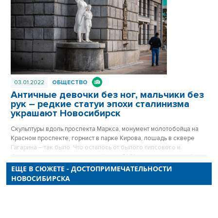
03.01.2022
ОБЩЕСТВО
Античные девочки без ног, мальчики без
рук – редкие статуи эпохи сталинизма
украшают Новосибирск
Скульптуры вдоль проспекта Маркса, монумент молотобойца на
Красном проспекте, горнист в парке Кирова, лошадь в сквере
Гагарина – так было. Что осталось от былого гипсового и
бетонного наследия советской эпохи? VN.ru выяснял, где сейчас
еще можно увидеть знаковые скульптуры. Публикуется повторно
ЕЩЕ В СЮЖЕТЕ - ДОСТОПРИМЕЧАТЕЛЬНОСТИ
в рубрике «Лучшие материалы VN.RU 2021».
НОВОСИБИРСКА