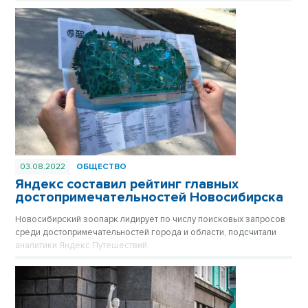
поездка – большая редкость. Последние 25 лет сосед
знаменитой принцессы Укока выезжает из Академгородка
только по самым важным поводам. Чуть больше двух месяцев
мумия родом с Алтая будет находиться в центре Новосибирска.
Публикуется повторно в цикле «Лучшие материалы VN.RU за
2022 год».
03.08.2022
ОБЩЕСТВО
Яндекс составил рейтинг главных
достопримечательностей Новосибирска
Новосибирский зоопарк лидирует по числу поисковых запросов
среди достопримечательностей города и области, подсчитали
аналитики Яндекс Путешествий.