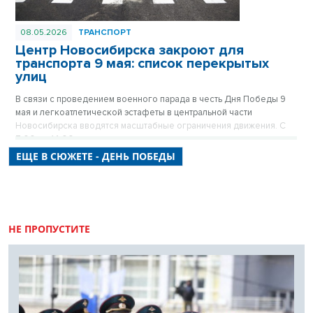
08.05.2026
ТРАНСПОРТ
Центр Новосибирска закроют для
транспорта 9 мая: список перекрытых
улиц
В связи с проведением военного парада в честь Дня Победы 9
мая и легкоатлетической эстафеты в центральной части
Новосибирска вводятся масштабные ограничения движения. С
7:00 до 14:00 десятки улиц станут пешеходными, а стоянка
транспорта на них будет полностью запрещена. Городские власти
ЕЩЕ В СЮЖЕТЕ - ДЕНЬ ПОБЕДЫ
просят автомобилистов заранее планировать маршруты и
учитывать, что ограничения коснутся не только Красного
проспекта, но и почти всех прилегающих к нему кварталов.
НЕ ПРОПУСТИТЕ