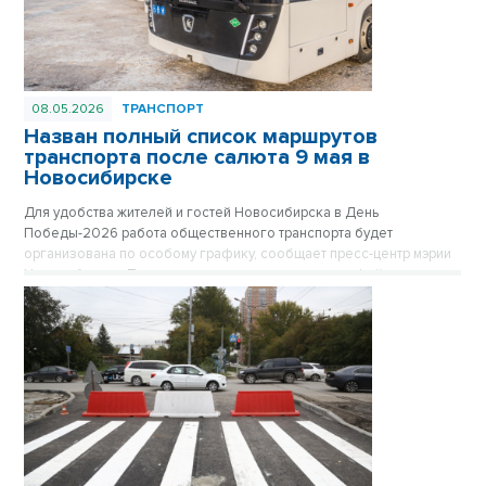
08.05.2026
ТРАНСПОРТ
Назван полный список маршрутов
транспорта после салюта 9 мая в
Новосибирске
Для удобства жителей и гостей Новосибирска в День
Победы-2026 работа общественного транспорта будет
организована по особому графику, сообщает пресс-центр мэрии
Новосибирска. После завершения праздничного фейерверка в
22.00 в ключевых точках города будут сформированы колонны
автобусов, троллейбусов и трамваев, которые развезут
пассажиров в отдаленные микрорайоны. Отправление транспорта
будет осуществляться по мере наполняемости салонов.