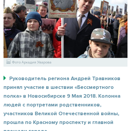
Фото Аркадия Уварова
Руководитель региона Андрей Травников
принял участие в шествии «Бессмертного
полка» в Новосибирске 9 Мая 2018. Колонна
людей с портретами родственников,
участников Великой Отечественной войны,
прошла по Красному проспекту и главной
площади города.