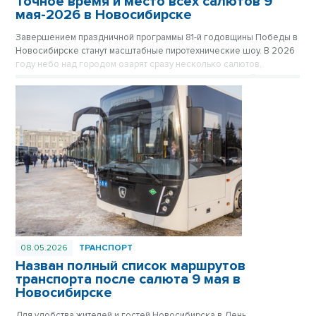
Точное время и место всех салютов 9
мая-2026 в Новосибирске
Завершением праздничной программы 81-й годовщины Победы в
Новосибирске станут масштабные пиротехнические шоу. В 2026
году небо над городом озарят сразу несколько салютов,
которые прогремят как в центре, так и в отдаленных районах
мегаполиса, чтобы жители могли встретить праздник рядом с
домом.
08.05.2026
ТРАНСПОРТ
Назван полный список маршрутов
транспорта после салюта 9 мая в
Новосибирске
Для удобства жителей и гостей Новосибирска в День