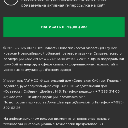
обязательна активная гиперссылка на сайт
НАПИСАТЬ В РЕДАКЦИЮ
© 2015 - 2026 VN.ru Все новости Новосибирской области (ВН.ру Все
новости Новосибирской области) - сетевое издание. Свидетельство о
регистрации СМИ ЭЛ № ФС 77-66488 от 14.07.2016 выдано Федеральной
службой по надзору в сфере связи, информационных технологий и
массовых коммуникаций (Роскомнадзор)
Учредитель ГАУ НСО «Издательский дом «Советская Сибирь». Главный
редактор, руководитель-директор ГАУ НСО «Издательский дом
«Советская Сибирь» - Шрейтер Н.В. Телефон редакции
+ 7 (383) 314-00-
42
; Электронный адрес редакции
inzov@sovsibir.ru
По вопросам партнерства Анна Швагирь
pr@sovsibir.ru
Телефон
+7-983-
302-62-26
На информационном ресурсе применяются рекомендательные
технологии
(информационные технологии предоставления