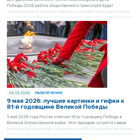
Победы-2026 работа общественного транспорта будет
организована по особому графику, сообщает пресс-центр мэрии
Новосибирска. После завершения праздничного фейерверка в
22.00 в ключевых точках города будут сформированы колонны
автобусов, троллейбусов и трамваев, которые развезут
пассажиров в отдаленные микрорайоны. Отправление транспорта
будет осуществляться по мере наполняемости салонов.
06.05.2026
РАЗВЛЕЧЕНИЯ
9 мая 2026: лучшие картинки и гифки к
81-й годовщине Великой Победы
9 мая 2026 года Россия отмечает 81-ю годовщину Победы в
Великой Отечественной войне. Этот праздник остается самым
важным и трогательным событием, которое объединяет миллионы
людей в памяти о бессмертном подвиге нашего народа. В этот