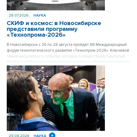
28.07.2026
НАУКА
СКИФ и космос: в Новосибирске
представили программу
«Технопрома-2026»
В Новосибирске с 26 по 28 августа пройдёт ХIII Международный
форум технологического развития «Технопром-2026». Ключевой
темой масштабного события, которое соберёт представителей
более чем 40 стран мира и десятков регионов России, станет
мегасайенс-проект «Сибирский кольцевой источник фотонов»
(СКИФ) и его роль в достижении технологического лидерства
страны.
29.08.2024
НАУКА