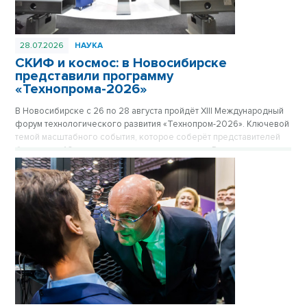
28.07.2026
НАУКА
СКИФ и космос: в Новосибирске
представили программу
«Технопрома-2026»
В Новосибирске с 26 по 28 августа пройдёт ХIII Международный
форум технологического развития «Технопром-2026». Ключевой
темой масштабного события, которое соберёт представителей
более чем 40 стран мира и десятков регионов России, станет
мегасайенс-проект «Сибирский кольцевой источник фотонов»
(СКИФ) и его роль в достижении технологического лидерства
страны.