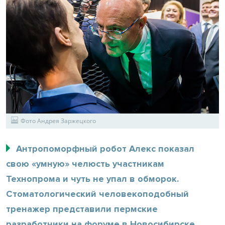
Фото Андрея Заржецкого
Антропоморфный робот Алекс показал
свою «умную» челюсть участникам
Технопрома и чуть не упал в обморок.
Стоматологический человекоподобный
тренажер представили пермские
разработчики на форуме в Новосибирске.