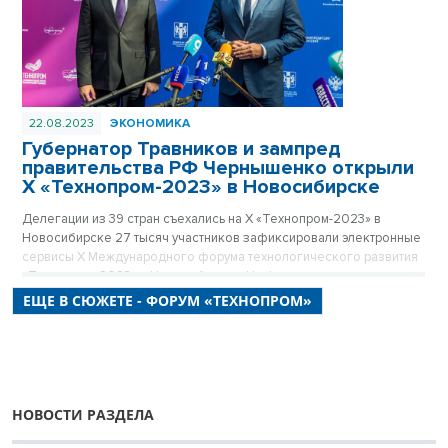
22.08.2023
ЭКОНОМИКА
Губернатор Травников и зампред
правительства РФ Чернышенко открыли
X «Технопром-2023» в Новосибирске
Делегации из 39 стран съехались на X «Технопром-2023» в
Новосибирске 27 тысяч участников зафиксировали электронные
сервисы X Международного форума технологического развития
«Технопром-2023» в Новосибирске. На форум съехались
представители крупнейших госкорпораций и всех основных
ЕЩЕ В СЮЖЕТЕ - ФОРУМ «ТЕХНОПРОМ»
федеральных министерств.
НОВОСТИ РАЗДЕЛА