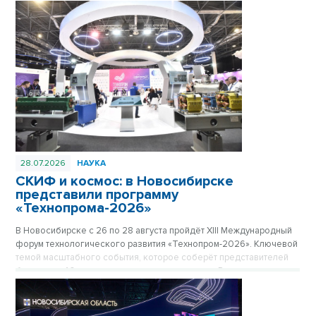
28.07.2026
НАУКА
СКИФ и космос: в Новосибирске
представили программу
«Технопрома-2026»
В Новосибирске с 26 по 28 августа пройдёт ХIII Международный
форум технологического развития «Технопром-2026». Ключевой
темой масштабного события, которое соберёт представителей
более чем 40 стран мира и десятков регионов России, станет
мегасайенс-проект «Сибирский кольцевой источник фотонов»
(СКИФ) и его роль в достижении технологического лидерства
страны.