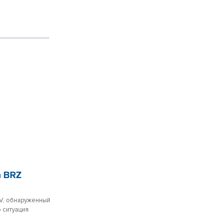
а BRZ
oV, обнаруженный
 ситуация