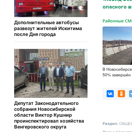
опасного в
Районные С
В Новосибирск
50% завершён 
мостов
Раздел:
ОБЩЕ