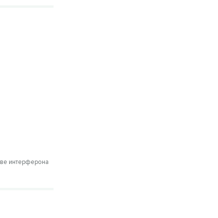
т
ове интерферона