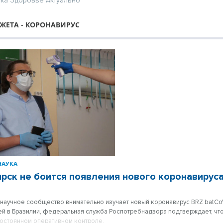
ика
Здоровье
Актуально
ЖЕТА - КОРОНАВИРУС
НАУКА
рск не боится появления нового коронавирус
научное сообщество внимательно изучает новый коронавирус BRZ batC
ей в Бразилии, федеральная служба Роспотребнадзора подтверждает, что
постоянном оперативном контроле.