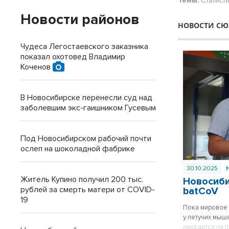
Темы:
Статист
Новости районов
НОВОСТИ СЮ
Чудеса Легостаевского заказника
показал охотовед Владимир
Коченов
В Новосибирске перенесли суд над
заболевшим экс-гаишником Гусевым
Под Новосибирском рабочий почти
ослеп на шоколадной фабрике
30.10.2025
Житель Купино получил 200 тыс.
Новосиби
рублей за смерть матери от COVID-
batCoV
19
Пока мировое 
у летучих мыш
находится на 