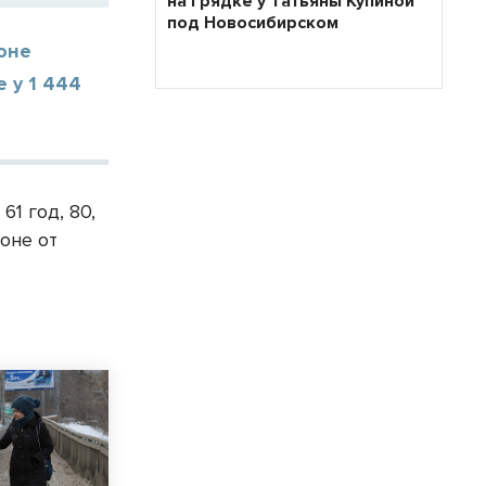
на грядке у Татьяны Купиной
под Новосибирском
ионе
е у 1 444
61 год, 80,
ионе от