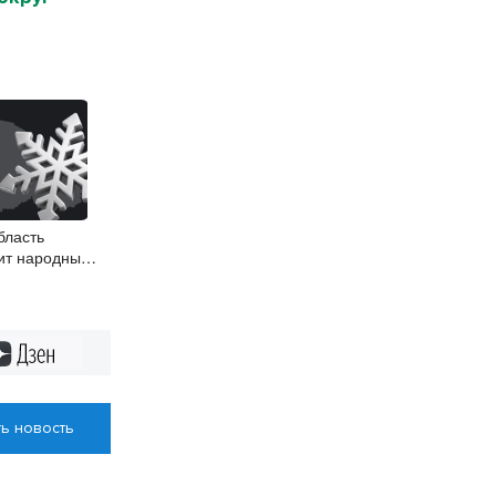
бласть
ит народные
Дзен
ь новость