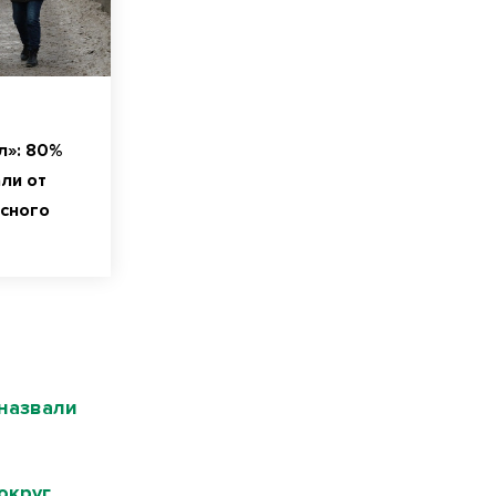
л»: 80%
ли от
асного
назвали
округ