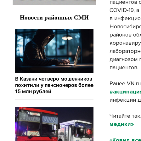
пациентов 
COVID-19, а
в инфекцио
Новосибирс
районов об
коронавир
лаборатор
диагнозом 
пациентов.
Ранее VN.ru
вакцинаци
инфекции д
Читайте та
медики»
«Ковид все