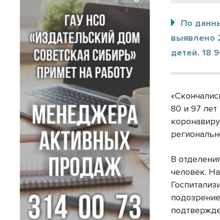
По данны
выявлено 2
детей. 18 
«Скончались
80 и 97 лет
коронавиру
региональн
В отделени
человек. Н
Госпитализ
подозрение
подтвержде