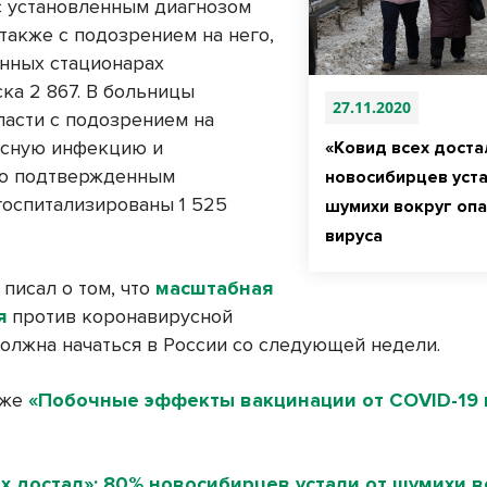
с установленным диагнозом
 также с подозрением на него,
нных стационарах
ка 2 867. В больницы
27.11.2020
ласти с подозрением на
усную инфекцию и
«Ковид всех доста
но подтвержденным
новосибирцев уста
госпитализированы 1 525
шумихи вокруг оп
вируса
 писал о том, что
масштабная
я
против коронавирусной
олжна начаться в России со следующей недели.
кже
«Побочные эффекты вакцинации от COVID-19 
х достал»: 80% новосибирцев устали от шумихи в