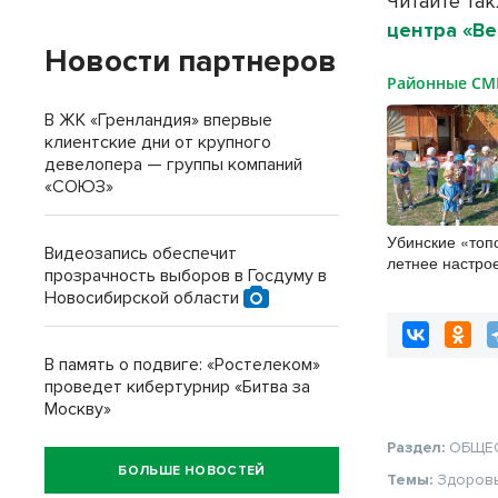
Читайте та
центра «Ве
Новости партнеров
Районные С
В ЖК «Гренландия» впервые
клиентские дни от крупного
девелопера — группы компаний
«СОЮЗ»
Убинские «топ
Видеозапись обеспечит
летнее настро
прозрачность выборов в Госдуму в
руками
Новосибирской области
В память о подвиге: «Ростелеком»
проведет кибертурнир «Битва за
Москву»
Раздел:
ОБЩЕ
БОЛЬШЕ НОВОСТЕЙ
Темы:
Здоров