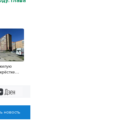
ду: глава
ожилую
крёстке
Дзен
ь новость