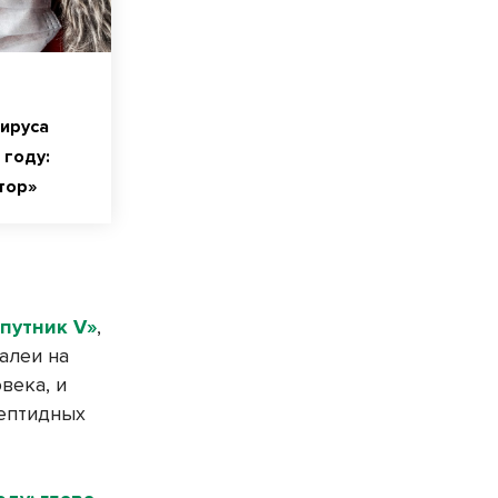
ируса
 году:
тор»
путник V»
,
алеи на
века, и
пептидных