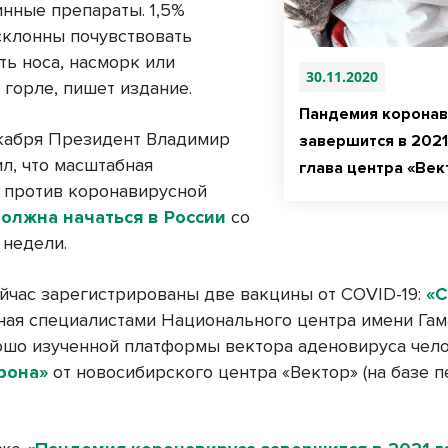
инные препараты. 1,5%
склонны почувствовать
ть носа, насморк или
30.11.2020
 горле, пишет издание.
Пандемия коронав
кабря Президент Владимир
завершится в 2021
л, что масштабная
глава центра «Век
 против коронавирусной
олжна начаться в России
со
недели.
ейчас зарегистрированы две вакцины от COVID-19:
«С
ная специалистами Национального центра имени Гам
ошо изученной платформы вектора аденовируса чело
рона»
от новосибирского центра «Вектор» (на базе 