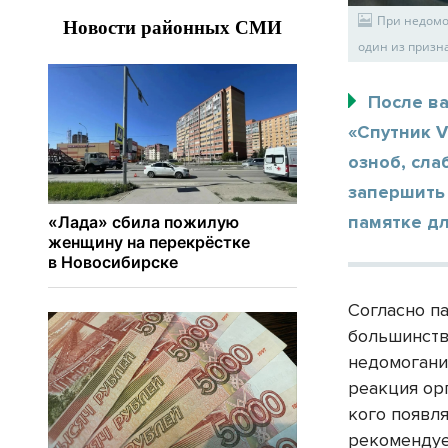
При недомо
один из призн
После в
«Спутник 
озноб, сла
запершить 
памятке д
Согласно п
большинств
недомогани
реакция ор
кого появля
рекомендуе