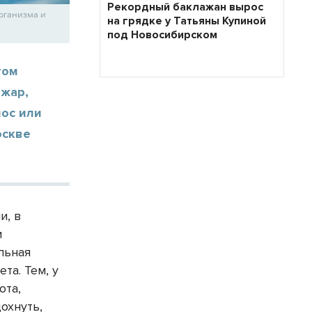
Рекордный баклажан вырос
организма и
на грядке у Татьяны Купиной
под Новосибирском
том
 жар,
нос или
оскве
и, в
и
льная
та. Тем, у
ота,
охнуть,