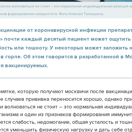
гании волноваться не стоит – это нормальная индивидуальная реакция 
аков формирования иммунитета. Фото Алексея Танюшина.
акцинации от коронавирусной инфекции препара
V» почти каждый десятый пациент может ощутить
бость или тошноту. У некоторых может заложить 
в горле. Об этом говорится в разработанной в М
ля вакцинируемых.
амятке, которую получают москвичи после вакцинаци
е случаев прививка переносится хорошо, однако пр
и волноваться не стоит – это нормальная индивидуа
ганизма и один из признаков формирования иммуните
ется слабость, недомогание, общая усталость и тошн
тся уменьшить физическую нагрузку и дать себе отд