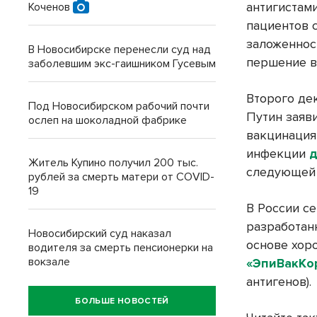
антигистам
Коченов
пациентов 
заложеннос
В Новосибирске перенесли суд над
першение в
заболевшим экс-гаишником Гусевым
Второго де
Под Новосибирском рабочий почти
Путин заяви
ослеп на шоколадной фабрике
вакцинация
инфекции
д
Житель Купино получил 200 тыс.
следующей 
рублей за смерть матери от COVID-
19
В России с
разработан
Новосибирский суд наказал
основе хор
водителя за смерть пенсионерки на
вокзале
«ЭпиВакКо
антигенов).
БОЛЬШЕ НОВОСТЕЙ