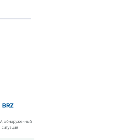
а BRZ
oV, обнаруженный
 ситуация