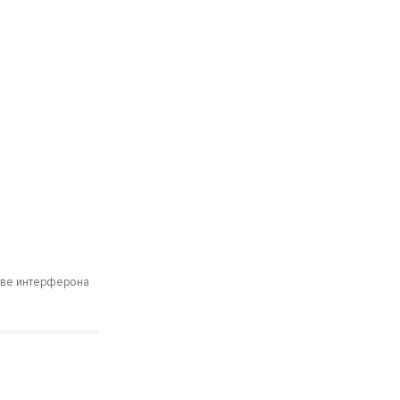
т
ове интерферона