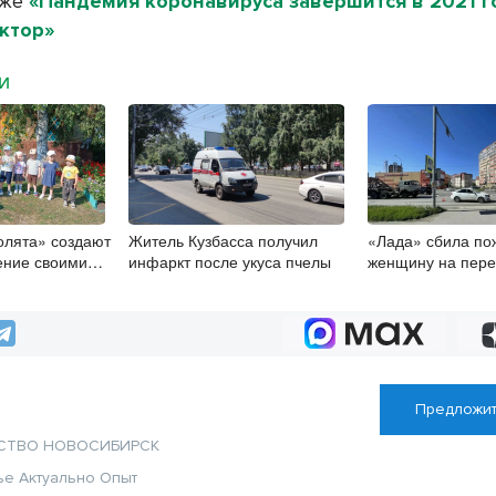
кже
«Пандемия коронавируса завершится в 2021 го
ктор»
МИ
олята» создают
Житель Кузбасса получил
«Лада» сбила п
ение своими
инфаркт после укуса пчелы
женщину на пере
в Новосибирске
Предложит
СТВО
НОВОСИБИРСК
ье
Актуально
Опыт