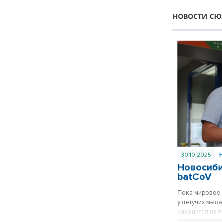
НОВОСТИ СЮ
30.10.2025
Новосиби
batCoV
Пока мировое 
у летучих мыш
находится на 