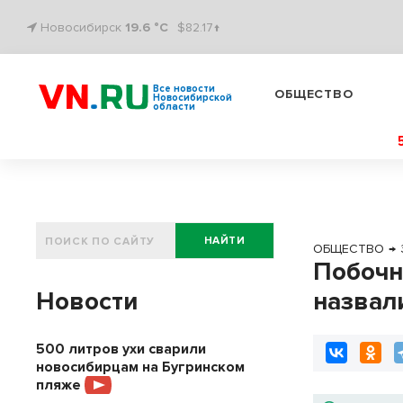
Новосибирск
19.6 °C
$82.17↑
Все новости
ОБЩЕСТВО
Новосибирской
области
НАЙТИ
ОБЩЕСТВО
→
Побочн
Новости
назвал
500 литров ухи сварили
новосибирцам на Бугринском
пляже