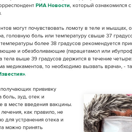
корреспондент
РИА Новости
, который ознакомился с
.
нтов могут почувствовать ломоту в теле и мышцах, 
а, головную боль или температуру свыше 37 градусо
температуры более 38 градусов рекомендуется при
ющие и обезболивающие (парацетамол или ибупрофе
а тела выше 39 градусов держится в течение четыре
ма медикаментов, то необходимо вызвать врача», - т
Известия»
.
 получающих прививку
 боль, зуд, отек и
е в месте введения вакцины.
лечения, как правило, не
но для устранения отека и
а можно принять