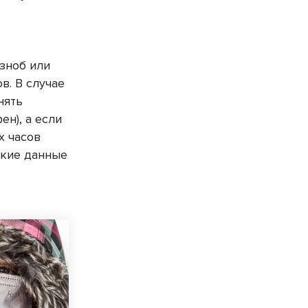
озноб или
в. В случае
нять
н), а если
х часов
акие данные