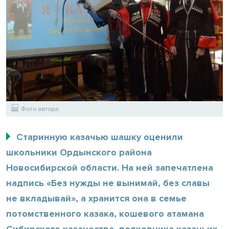
Фото автора
Старинную казачью шашку оценили
школьники Ордынского района
Новосибирской области. На ней запечатлена
надпись «Без нужды не вынимай, без славы
не вкладывай», а хранится она в семье
потомственного казака, кошевого атамана
Сибирского казачества, полковника казачьих