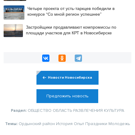
Четыре проекта от усть-таркцев победили в
конкурсе “Со мной регион успешнее”
Застройщики продавливают компромиссы по
площади участков для КРТ в Новосибирске
Новости Новосибирска
Предложить новость
Раздел:
ОБЩЕСТВО
ОБЛАСТЬ
РАЗВЛЕЧЕНИЯ
КУЛЬТУРА
Темы:
Ордынский район
История
Опыт
Праздники
Молодежь