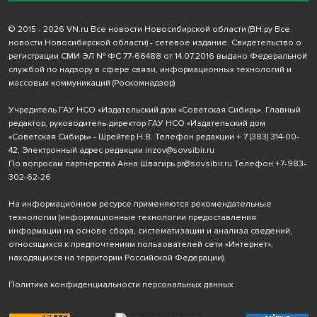
© 2015 - 2026 VN.ru Все новости Новосибирской области (ВН.ру Все
новости Новосибирской области) - сетевое издание. Свидетельство о
регистрации СМИ ЭЛ № ФС 77-66488 от 14.07.2016 выдано Федеральной
службой по надзору в сфере связи, информационных технологий и
массовых коммуникаций (Роскомнадзор)
Учредитель ГАУ НСО «Издательский дом «Советская Сибирь». Главный
редактор, руководитель-директор ГАУ НСО «Издательский дом
«Советская Сибирь» - Шрейтер Н.В. Телефон редакции
+ 7 (383) 314-00-
42
; Электронный адрес редакции
inzov@sovsibir.ru
По вопросам партнерства Анна Швагирь
pr@sovsibir.ru
Телефон
+7-983-
302-62-26
На информационном ресурсе применяются рекомендательные
технологии
(информационные технологии предоставления
информации на основе сбора, систематизации и анализа сведений,
относящихся к предпочтениям пользователей сети «Интернет»,
находящихся на территории Российской Федерации).
Политика конфиденциальности персональных данных