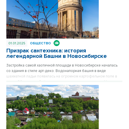
01.01.2025
ОБЩЕСТВО
Призрак сантехника: история
легендарной Башни в Новосибирске
Застройка самой хаотичной площади в Новосибирске началась
со здания в стиле арт-деко. Водонапорная башня в виде
шахматной ладьи появилась на огромном картофельном поле в
конце 30-х годов. Сейчас стильное здание на площади Маркса
спрятано за хрущевками, его хорошо видно только с высоких
точек обзора. Впрочем, с окружением Башне никогда не везло.
Сначала вокруг была картошка, которую сажали жители
окрестных деревень, затем возникли пятиэтажки, а после
зашумела пестрая барахолка на площади Маркса. Публикуется
повторно в цикле «Лучшие материалы VN.RU за 2023 год».