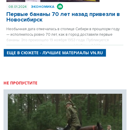
08.01.2024
ЭКОНОМИКА
Первые бананы 70 лет назад привезли в
Новосибирск
Необычная дата отмечалась в столице Сибири в прошлорм году
— исполнилось ровно 70 лет, как в город доставили первые
бананы. Это произошло 19 ноября 1953 года. Публикуется
повторно в цикле «Лучшие материалы VN.RU за 2023 год».
ЕЩЕ В СЮЖЕТЕ - ЛУЧШИЕ МАТЕРИАЛЫ VN.RU
НЕ ПРОПУСТИТЕ