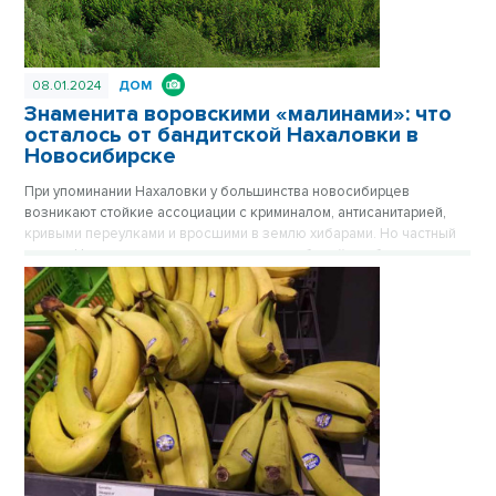
08.01.2024
ДОМ
Знаменита воровскими «малинами»: что
осталось от бандитской Нахаловки в
Новосибирске
При упоминании Нахаловки у большинства новосибирцев
возникают стойкие ассоциации с криминалом, антисанитарией,
кривыми переулками и вросшими в землю хибарами. Но частный
сектор Нахаловки, где сильны правила рабочей слободки, уже не
тот, что прежде. Дома здесь примерили одежду из сайдинга, есть
водопровод, проводится газ. Здесь даже родился самый
легендарный герой Новосибирска, но инвесторы все еще
обходят стороной близкую к Оби территорию. Публикуется
повторно в цикле «Лучшие материалы VN.RU за 2023 год».