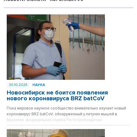
30.10.2025
НАУКА
Новосибирск не боится появления
нового коронавируса BRZ batCoV
Пока мировое научное сообщество внимательно изучает новый
коронавирус BRZ batCoV, обнаруженный у летучих мышей в
Бразилии, федеральная служба Роспотребнадзора
подтверждает, что ситуация находится на постоянном
оперативном контроле.