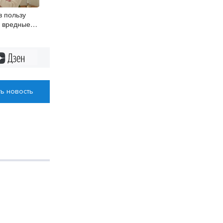
в пользу
у вредные
естимы с
ливанием
Дзен
ь новость