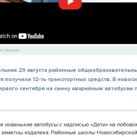
ия Уварова
ельник 29 августа районные общеобразовательн
 получили 12-ть транспортных средств. В новос
ервого сентября на смену аварийным автобусам 
е новенькие автобусы с надписью «Дети» на лобовом
т заметны издалека. Районные школы Новосибирской