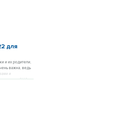
22 для
и и их родители,
чень важна, ведь
вами и
цсетях или СМС–