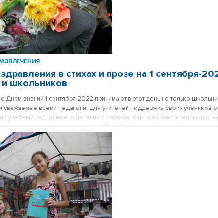
РАЗВЛЕЧЕНИЯ
здравления в стихах и прозе на 1 сентября-20
 и школьников
с Днем знаний 1 сентября 2022 принимают в этот день не только школьник
и уважаемые всеми педагоги. Для учителей поддержка своих учеников о
ый учебный год, новые испытания и победы. Как поздравить теплыми сло
 стихами школьников и учителей в WhatsAppе и других мессенджерах, со
равившиеся поздравления в нашей подборке к 1 сентября.