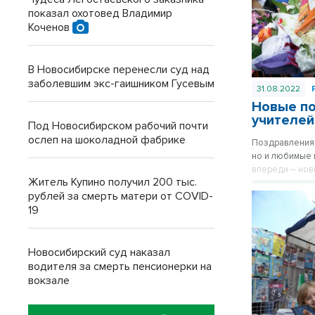
показал охотовед Владимир
Коченов
В Новосибирске перенесли суд над
заболевшим экс-гаишником Гусевым
31.08.2022
Новые по
учителей
Под Новосибирском рабочий почти
ослеп на шоколадной фабрике
Поздравления 
но и любимые 
впереди – нов
Житель Купино получил 200 тыс.
трогательными
рублей за смерть матери от COVID-
выбирайте пон
19
Новосибирский суд наказал
водителя за смерть пенсионерки на
вокзале