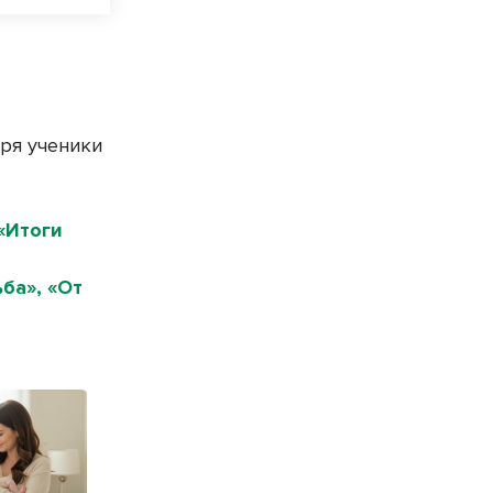
бря ученики
«Итоги
ба», «От