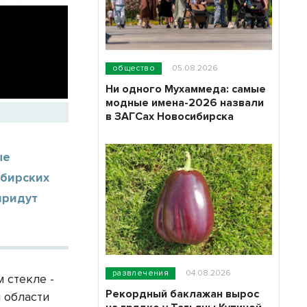
общество
05.08.2026
Ни одного Мухаммеда: самые
модные имена-2026 назвали
в ЗАГСах Новосибирска
ые
ибирских
придут
развлечения
04.08.2026
 стекле -
Рекордный баклажан вырос
 области