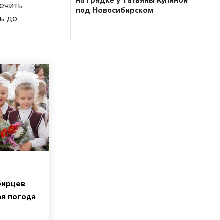
на грядке у Татьяны Купиной
печить
под Новосибирском
ь до
бирцев
ая погода