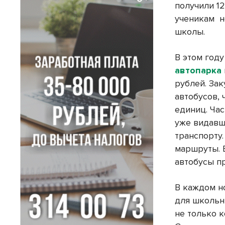
получили 1
ученикам
н
школы.
В этом году
автопарка
рублей. За
автобусов, 
единиц. Ча
уже видавш
транспорту.
маршруты. 
автобусы пр
В каждом но
для школьн
не только к