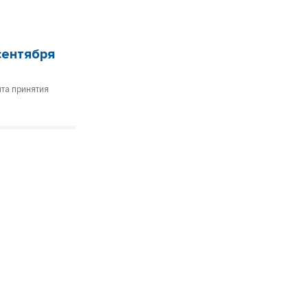
сентября
нта принятия