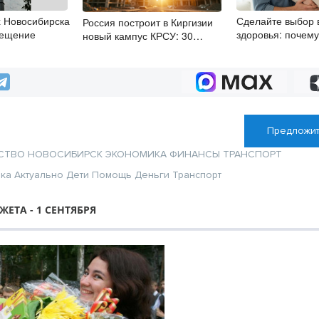
х Новосибирска
Сделайте выбор 
Россия построит в Киргизии
вещение
здоровья: почем
новый кампус КРСУ: 30
привычки несовм
гектаров, 15 тысяч студентов и
грудным вскарм
30 миллиардов рублей
Предложит
СТВО
НОВОСИБИРСК
ЭКОНОМИКА
ФИНАНСЫ
ТРАНСПОРТ
ика
Актуально
Дети
Помощь
Деньги
Транспорт
ЕТА - 1 СЕНТЯБРЯ