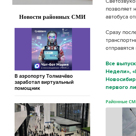
Светозвуко
позволяет 
автобуса от
Сразу посл
транспортн
отправятся 
Все выпуск
Недели», 
Новосибирс
первого ли
Районные С