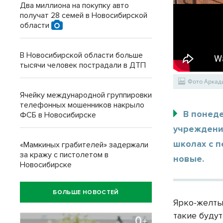
Два миллиона на покупку авто
получат 28 семей в Новосибирской
области
В Новосибирской области больше
тысячи человек пострадали в ДТП
Фото Аркад
Ячейку международной группировки
телефонных мошенников накрыло
В понед
ФСБ в Новосибирске
учреждения
школах с п
«Мамкиных грабителей» задержали
за кражу с пистолетом в
новые.
Новосибирске
БОЛЬШЕ НОВОСТЕЙ
Ярко-желты
такие буду