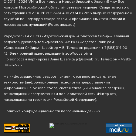
© 2015 - 2026 VN.ru Все новости Новосибирской области (ВН.ру Все
новости Новосибирской области) - сетевое издание. Свидетельство о
регистрации СМИ ЭЛ № ФС 77-66488 от 14.07.2016 выдано Федеральной
службой по надзору в сфере связи, информационных технологий и
массовых коммуникаций (Роскомнадзор)
Учредитель ГАУ НСО «Издательский дом «Советская Сибирь». Главный
редактор, руководитель-директор ГАУ НСО «Издательский дом
«Советская Сибирь» - Шрейтер Н.В. Телефон редакции
+ 7 (383) 314-00-
42
; Электронный адрес редакции
inzov@sovsibir.ru
По вопросам партнерства Анна Швагирь
pr@sovsibir.ru
Телефон
+7-983-
302-62-26
На информационном ресурсе применяются рекомендательные
технологии
(информационные технологии предоставления
информации на основе сбора, систематизации и анализа сведений,
относящихся к предпочтениям пользователей сети «Интернет»,
находящихся на территории Российской Федерации).
Политика конфиденциальности персональных данных