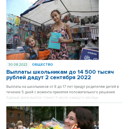
новые испытания и победы. Как поздравить теплыми словами и
трогательными стихами школьников и учителей в WhatsAppе и
других мессенджерах, соцсетях или СМС– выбирайте
понравившиеся поздравления в нашей подборке к 1 сентября.
30.08.2022
ОБЩЕСТВО
Выплаты школьникам до 14 500 тысяч
рублей дадут 2 сентября 2022
Выплаты на школьников от 8 до 17 лет придут родителям детей в
течение 5 дней с момента принятия положительного решения.
Единым днем выплат станет 3 число каждого месяца.