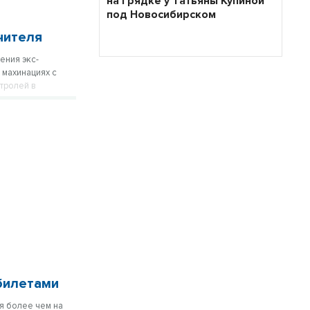
на грядке у Татьяны Купиной
под Новосибирском
чителя
ения экс-
 махинациях с
стролей в
ирк пытается
 билетами
я более чем на