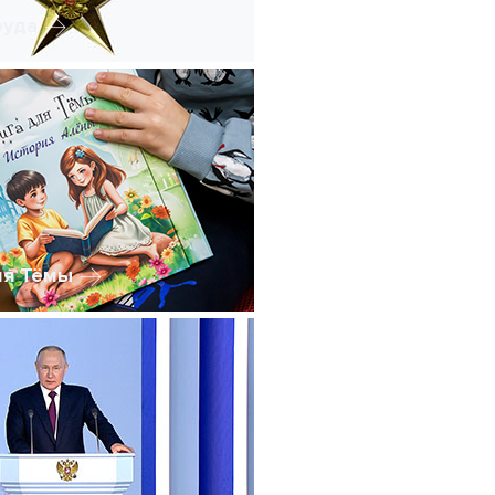
руда
ля Тёмы