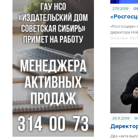
27.11.2019
О
«Росгосц
«Росгосцирк» 
директора Нов
билетами. ФКП
Новосибирске 
официально ув
26.11.2019
О
Директор
Два «акта вып