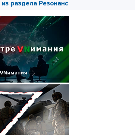
из раздела Резонанс
еVNимания