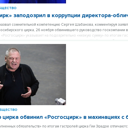
БЩЕСТВО
ирк» заподозрил в коррупции директора-обли
назвал сомнительной компетенцию Сергея Шабанова, комментируя заявл
осибирского цирка, 26 ноября обвинившего руководство госкомпании в
 «Росгосцирк» указывает на подозрительно «низкую сумму» по итогам га
«Королевского цирка» в документах, подписанных Шабановым. Росгосц
олить директора Шабанова, но тот не покидает свой пост.
БЩЕСТВО
 цирка обвинил «Росгосцирк» в махинациях с
олненных обязательств» по итогам гастролей цирка Гии Эрадзе отличаютс