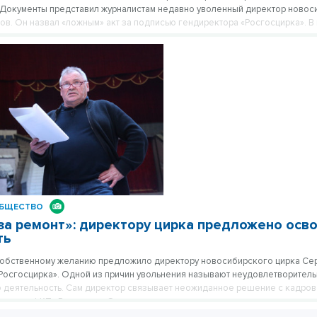
 Документы представил журналистам недавно уволенный директор новос
в. Он назвал «ложным» акт за подписью гендиректора «Росгосцирка». В
в свою очередь, слова экс-директора опровергли и заявили о некомпете
а.
БЩЕСТВО
за ремонт»: директору цирка предложено осв
ть
 собственному желанию предложило директору новосибирского цирка С
Росгосцирка». Одной из причин увольнения называют неудовлетворител
 деятельность. Сам директор связывает неожиданное решение с кадров
дителя ФКП «Росцирка». Он не подписал документы о своем увольнении,
емонт, проделанный в цирке за годы его работы.