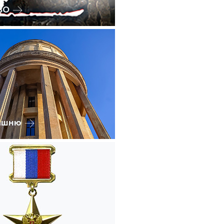
ВО
ашню