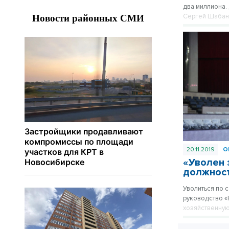
два миллиона.
Сергей Шабано
организации, 
как управленц
20.11.2019
О
«Уволен 
должнос
Уволиться по
руководство «
хозяйственную
нового руково
журналистам р