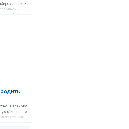
ибирского цирка
 головной
нтности Шабанова,
ободить
ергею Шабанову
ьную финансово-
ой политикой
 а показал