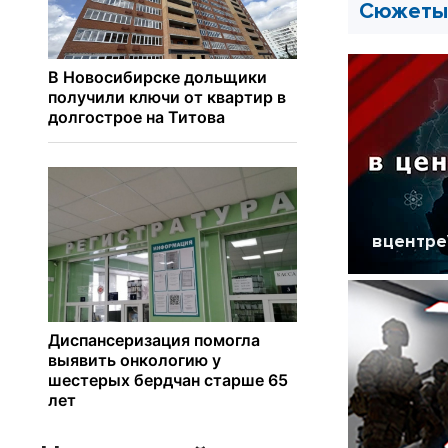
Сюжеты 
вцентр