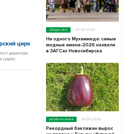
общество
05.08.2026
Ни одного Мухаммеда: самые
рский цирк
модные имена-2026 назвали
в ЗАГСах Новосибирска
пост директора
а судьбу
развлечения
04.08.2026
Рекордный баклажан вырос