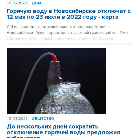
11.05.2022
ДОМ
Горячую воду в Новосибирске отключат с
12 мая по 23 июля в 2022 году - карта
С 11 мая системы централизованного теплоснабжения в
Новосибирске будут переведены на летний график работы. Уже
с 12 мая начнутся гидравлические испытания теплосетей,
отключения горячей воды будут проведены в 13 этапов до 23
июля. Публикуем полный список отключений по районам и
улицам.
31.05.2021
ОБЩЕСТВО
До нескольких дней сократить
отключение горячей воды предложил