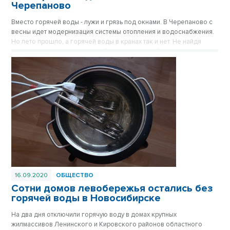
Черепаново
Вместо горячей воды - лужи и грязь под окнами. В Черепаново с
весны идет модернизация системы отопления и водоснабжения.
Но лето прошло, а горячей воды в кранах так и нет. Не найдя
взаимопонимания с городской администрацией, люди устали и
обратились в редакцию новостей ОТС.
16.09.2020
ОБЩЕСТВО
Сотни домов левобережья остались без
горячей воды в Новосибирске
На два дня отключили горячую воду в домах крупных
жилмассивов Ленинского и Кировского районов областного