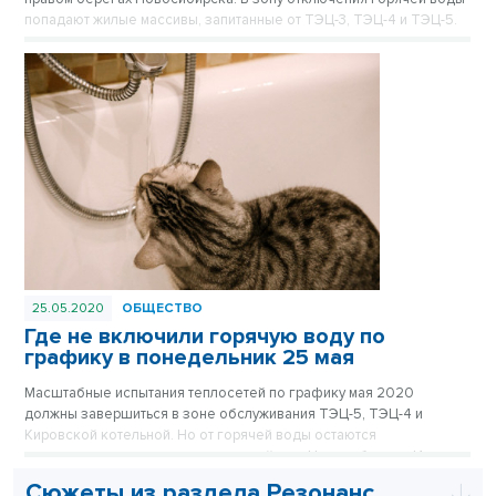
попадают жилые массивы, запитанные от ТЭЦ-3, ТЭЦ-4 и ТЭЦ-5.
25.05.2020
ОБЩЕСТВО
Где не включили горячую воду по
графику в понедельник 25 мая
Масштабные испытания теплосетей по графику мая 2020
должны завершиться в зоне обслуживания ТЭЦ-5, ТЭЦ-4 и
Кировской котельной. Но от горячей воды остаются
отключенными ряд улиц в разных районах Новосибирска. Из-за
каких выявленных дефектов горячую воду не удалось включить
Сюжеты из раздела Резонанс