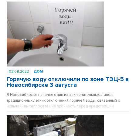
03.08.2022
ДОМ
Горячую воду отключили по зоне ТЭЦ-5 в
Новосибирске 3 августа
В Новосибирске начался один из заключительных этапов
традиционных летних отключений горячей воды, связанный с
испытанием теплосетей на прочность перед предстоящим
отопительным сезоном. На сей раз без привычного городского
комфорта остались десятки тысяч людей, чьи дома подключены к
зоне теплоснабжения ТЭЦ-5. Кому предстоит греть воду в
чайниках и кастрюлях в ближайшие 12 дней – полный список
отключений горячей воды по улицам.