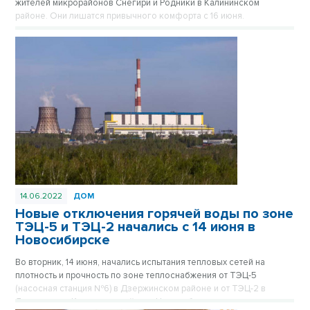
жителей микрорайонов Снегири и Родники в Калининском
районе. Они лишатся привычного комфорта с 16 июня.
14.06.2022
ДОМ
Новые отключения горячей воды по зоне
ТЭЦ-5 и ТЭЦ-2 начались с 14 июня в
Новосибирске
Во вторник, 14 июня, начались испытания тепловых сетей на
плотность и прочность по зоне теплоснабжения от ТЭЦ-5
(насосная станция №6) в Дзержинском районе и от ТЭЦ-2 в
Ленинском и Кировском районах Новосибирска.