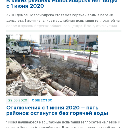
В каких районах Новосибирска нет воды
с 1 июня 2020
3700 домов Новосибирска стоят без горячей воды в первый
день лета. 1 июня начались масштабные испытания теплосетей на
левом и правом берегах областного центра. В зону отключения
горячей воды попали жилые массивы, запитанные от ТЭЦ-3,
ТЭЦ-4 и ТЭЦ-5.
29.05.2020
ОБЩЕСТВО
Отключения с 1 июня 2020 – пять
районов останутся без горячей воды
1 июня начинаются масштабные испытания теплосетей на левом и
правом берегах Новосибирска. В зону отключения горячей воды