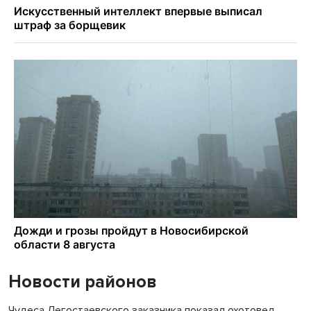
Новости районов
Чудеса Легостаевского заказника показал охотовед