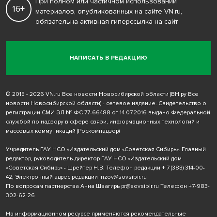
При полном или частичном использовании
16+
материалов, опубликованных на сайте VN.ru,
обязательна активная гиперссылка на сайт
НАПИСАТЬ В РЕДАКЦИЮ
© 2015 - 2026 VN.ru Все новости Новосибирской области (ВН.ру Все
новости Новосибирской области) - сетевое издание. Свидетельство о
регистрации СМИ ЭЛ № ФС 77-66488 от 14.07.2016 выдано Федеральной
службой по надзору в сфере связи, информационных технологий и
массовых коммуникаций (Роскомнадзор)
Учредитель ГАУ НСО «Издательский дом «Советская Сибирь». Главный
редактор, руководитель-директор ГАУ НСО «Издательский дом
«Советская Сибирь» - Шрейтер Н.В. Телефон редакции
+ 7 (383) 314-00-
42
; Электронный адрес редакции
inzov@sovsibir.ru
По вопросам партнерства Анна Швагирь
pr@sovsibir.ru
Телефон
+7-983-
302-62-26
На информационном ресурсе применяются рекомендательные