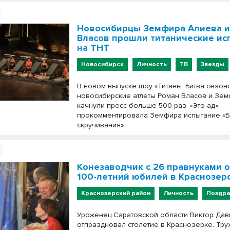
Новосибирцы Земфира Алиева и
Власов прошли титанические ис
на ТНТ
Новосибирск
Личность
ТВ
Звезды
В новом выпуске шоу «Титаны. Битва сезон
новосибирские атлеты Роман Власов и Зе
качнули пресс больше 500 раз. «Это ад», –
прокомментировала Земфира испытание «
скручивания».
Конезаводчик с 26 правнуками 
100-летний юбилей в Краснозер
Краснозерский район
Личность
Поздра
Уроженец Саратовской области Виктор Дав
отпраздновал столетие в Краснозерке. Тру