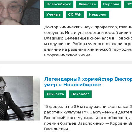
Новосибирск
Личность
Персона
ВУ
Ученые
СО РАН
Некролог
Доктор химических наук, профессор, главн
сотрудник Института неорганической химии
Владимир Белеванцев скончался в Новосиб
м году жизни. Работы ученого оказали ог
влияние на развитие химической термодин
неорганической химии.
Легендарный хормейстер Викто
умер в Новосибирске
Личность
Некролог
15 февраля на 89-м году жизни скончался
работник культуры РФ, Заслуженный деяте
Всероссийского музыкального общества, л
премии братьев Заволокиных — Коровин В
Васильевич.