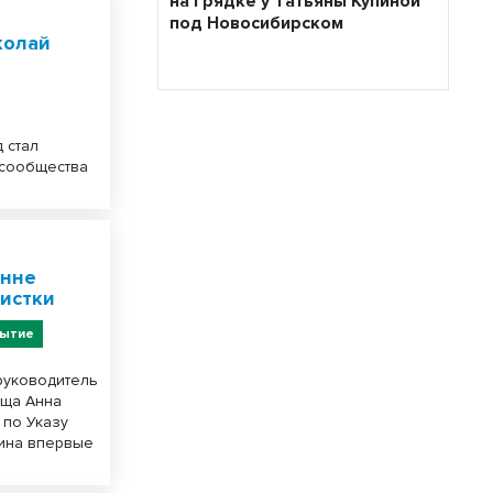
на грядке у Татьяны Купиной
под Новосибирском
колай
д стал
 сообщества
Анне
истки
ытие
руководитель
ища Анна
 по Указу
рина впервые