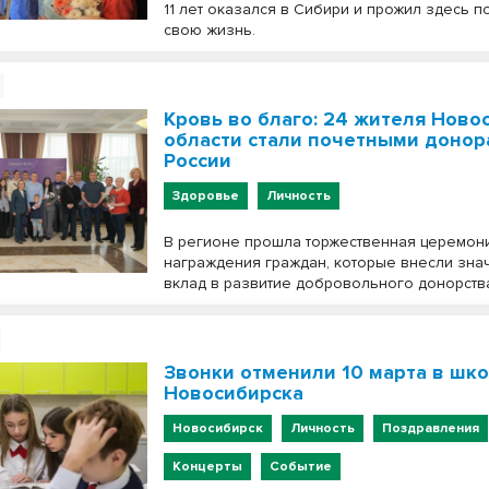
11 лет оказался в Сибири и прожил здесь п
свою жизнь.
Кровь во благо: 24 жителя Ново
области стали почетными доно
России
Здоровье
Личность
В регионе прошла торжественная церемон
награждения граждан, которые внесли зна
вклад в развитие добровольного донорств
Звонки отменили 10 марта в шк
Новосибирска
Новосибирск
Личность
Поздравления
Концерты
Событие