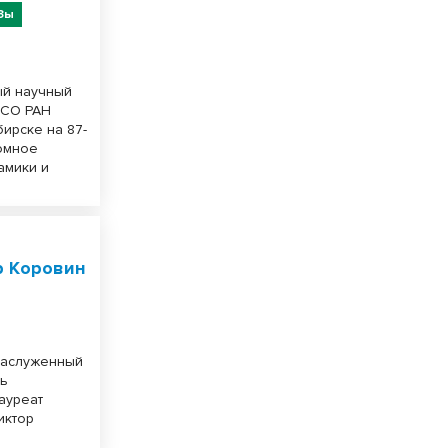
Зы
ый научный
 СО РАН
ирске на 87-
ромное
амики и
р Коровин
 Заслуженный
ль
ауреат
иктор