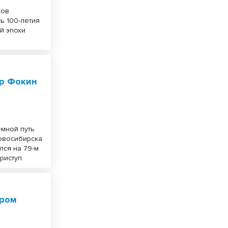
ков
ь 100-летия
й эпохи
р Фокин
емной путь
овосибирска
лся на 79-м
риступ.
иром