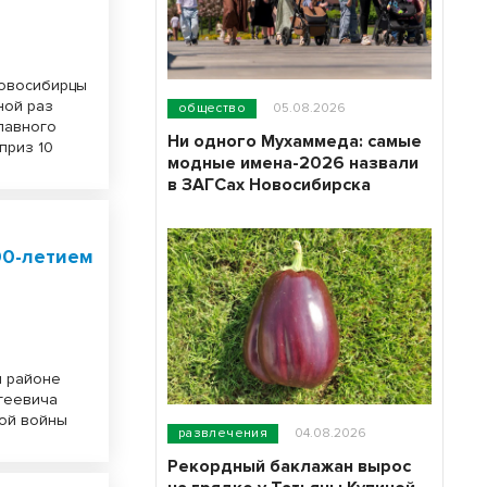
Новосибирцы
ной раз
общество
05.08.2026
главного
Ни одного Мухаммеда: самые
приз 10
модные имена-2026 назвали
в ЗАГСах Новосибирска
00-летием
м районе
геевича
ной войны
развлечения
04.08.2026
Рекордный баклажан вырос