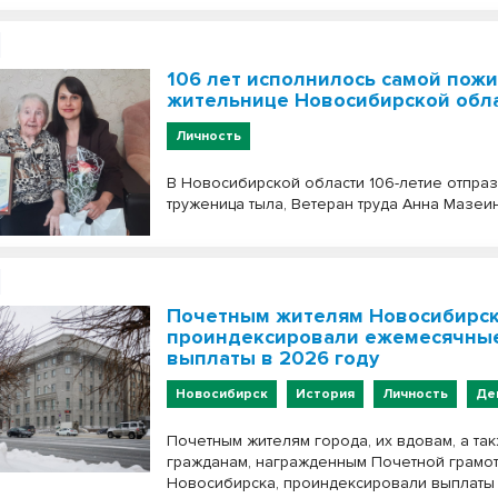
106 лет исполнилось самой пож
жительнице Новосибирской обл
Личность
В Новосибирской области 106-летие отпра
труженица тыла, Ветеран труда Анна Мазеин
Почетным жителям Новосибирс
проиндексировали ежемесячны
выплаты в 2026 году
Новосибирск
История
Личность
Де
Почетным жителям города, их вдовам, а та
гражданам, награжденным Почетной грамо
Новосибирска, проиндексировали выплаты 