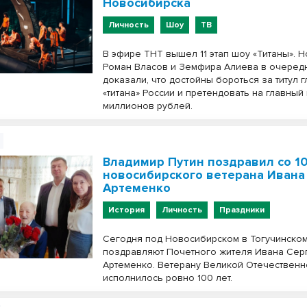
Новосибирска
Личность
Шоу
ТВ
В эфире ТНТ вышел 11 этап шоу «Титаны». 
Роман Власов и Земфира Алиева в очеред
доказали, что достойны бороться за титул 
«титана» России и претендовать на главный 
миллионов рублей.
Владимир Путин поздравил со 1
новосибирского ветерана Ивана
Артеменко
История
Личность
Праздники
Сегодня под Новосибирском в Тогучинско
поздравляют Почетного жителя Ивана Сер
Артеменко. Ветерану Великой Отечествен
исполнилось ровно 100 лет.