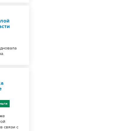
илой
асти
здновала
а.
ка
е
ньги
кже
той
в связи с