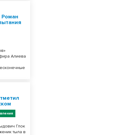
 Роман
пытания
ов»
мфира Алиева
Бесконечные
отметил
ском
вления
ыдович Глок
женик тыла в