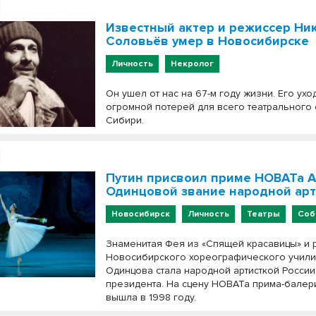
Известный актер и режиссер Ни
Соловьёв умер в Новосибирске
Личность
Некролог
Он ушел от нас на 67-м году жизни. Его ухо
огромной потерей для всего театрального
Сибири.
Путин присвоил приме НОВАТа 
Одинцовой звание народной арт
Новосибирск
Личность
Театры
Соб
Знаменитая Фея из «Спящей красавицы» и 
Новосибирского хореографического учил
Одинцова стала народной артисткой России
президента. На сцену НОВАТа прима-бале
вышла в 1998 году.