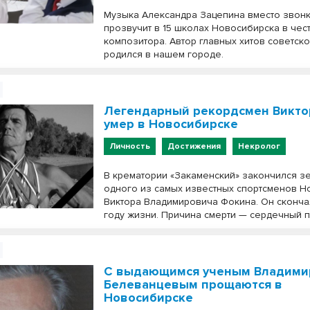
Музыка Александра Зацепина вместо звон
прозвучит в 15 школах Новосибирска в чест
композитора. Автор главных хитов советско
родился в нашем городе.
Легендарный рекордсмен Викто
умер в Новосибирске
Личность
Достижения
Некролог
В крематории «Закаменский» закончился з
одного из самых известных спортсменов Н
Виктора Владимировича Фокина. Он сконча
году жизни. Причина смерти — сердечный п
С выдающимся ученым Владим
Белеванцевым прощаются в
Новосибирске