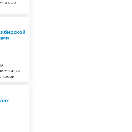
очти всю
сибирской
рами
ия
чительный
а крови.
олах