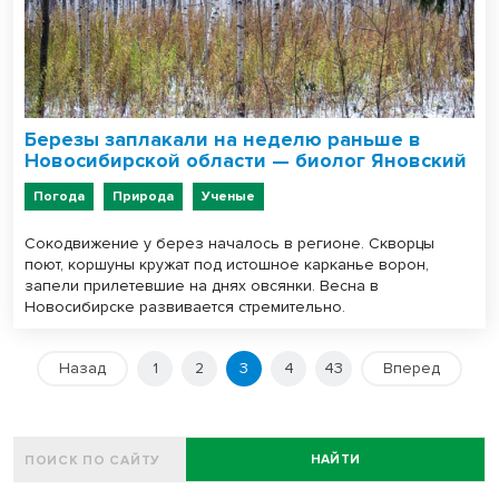
Березы заплакали на неделю раньше в
Новосибирской области — биолог Яновский
Погода
Природа
Ученые
Сокодвижение у берез началось в регионе. Скворцы
поют, коршуны кружат под истошное карканье ворон,
запели прилетевшие на днях овсянки. Весна в
Новосибирске развивается стремительно.
Назад
1
2
3
4
43
Вперед
НАЙТИ