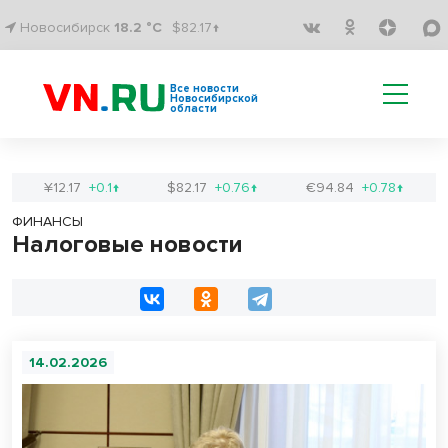
Новосибирск
18.2 °C
$82.17↑
Все новости
Новосибирской
области
¥12.17
+0.1↑
$82.17
+0.76↑
€94.84
+0.78↑
ФИНАНСЫ
Налоговые новости
14.02.2026