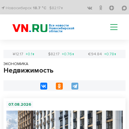
Новосибирск
18.7 °C
$82.17↑
Все новости
Новосибирской
области
¥12.17
+0.1↑
$82.17
+0.76↑
€94.84
+0.78↑
ЭКОНОМИКА
Недвижимость
07.08.2026