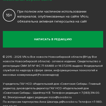
При полном или частичном использовании
16+
материалов, опубликованных на сайте VN.ru,
обязательна активная гиперссылка на сайт
НАПИСАТЬ В РЕДАКЦИЮ
© 2015 - 2026 VN.ru Все новости Новосибирской области (ВН.ру Все
новости Новосибирской области) - сетевое издание. Свидетельство о
регистрации СМИ ЭЛ № ФС 77-66488 от 14.07.2016 выдано Федеральной
службой по надзору в сфере связи, информационных технологий и
массовых коммуникаций (Роскомнадзор)
Учредитель ГАУ НСО «Издательский дом «Советская Сибирь». Главный
редактор, руководитель-директор ГАУ НСО «Издательский дом
«Советская Сибирь» - Шрейтер Н.В. Телефон редакции
+ 7 (383) 314-00-
42
; Электронный адрес редакции
inzov@sovsibir.ru
По вопросам партнерства Анна Швагирь
pr@sovsibir.ru
Телефон
+7-983-