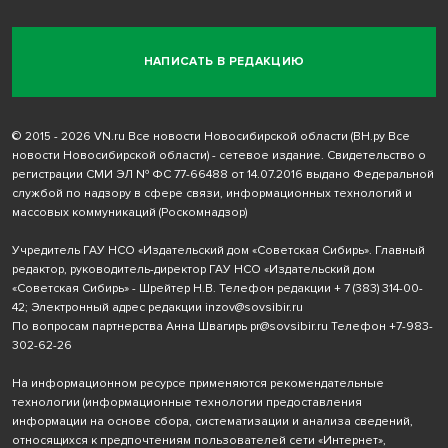
НАПИСАТЬ В РЕДАКЦИЮ
© 2015 - 2026 VN.ru Все новости Новосибирской области (ВН.ру Все
новости Новосибирской области) - сетевое издание. Свидетельство о
регистрации СМИ ЭЛ № ФС 77-66488 от 14.07.2016 выдано Федеральной
службой по надзору в сфере связи, информационных технологий и
массовых коммуникаций (Роскомнадзор)
Учредитель ГАУ НСО «Издательский дом «Советская Сибирь». Главный
редактор, руководитель-директор ГАУ НСО «Издательский дом
«Советская Сибирь» - Шрейтер Н.В. Телефон редакции
+ 7 (383) 314-00-
42
; Электронный адрес редакции
inzov@sovsibir.ru
По вопросам партнерства Анна Швагирь
pr@sovsibir.ru
Телефон
+7-983-
302-62-26
На информационном ресурсе применяются рекомендательные
технологии
(информационные технологии предоставления
информации на основе сбора, систематизации и анализа сведений,
относящихся к предпочтениям пользователей сети «Интернет»,