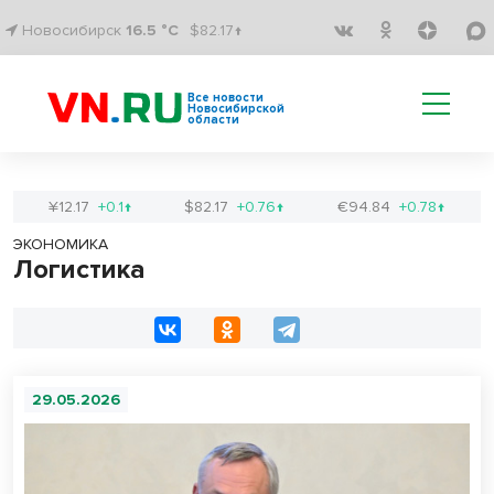
Новосибирск
16.5 °C
$82.17↑
Все новости
Новосибирской
области
¥12.17
+0.1↑
$82.17
+0.76↑
€94.84
+0.78↑
ЭКОНОМИКА
Логистика
29.05.2026