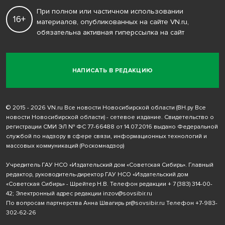
При полном или частичном использовании
16+
материалов, опубликованных на сайте VN.ru,
обязательна активная гиперссылка на сайт
НАПИСАТЬ В РЕДАКЦИЮ
© 2015 - 2026 VN.ru Все новости Новосибирской области (ВН.ру Все
новости Новосибирской области) - сетевое издание. Свидетельство о
регистрации СМИ ЭЛ № ФС 77-66488 от 14.07.2016 выдано Федеральной
службой по надзору в сфере связи, информационных технологий и
массовых коммуникаций (Роскомнадзор)
Учредитель ГАУ НСО «Издательский дом «Советская Сибирь». Главный
редактор, руководитель-директор ГАУ НСО «Издательский дом
«Советская Сибирь» - Шрейтер Н.В. Телефон редакции
+ 7 (383) 314-00-
42
; Электронный адрес редакции
inzov@sovsibir.ru
По вопросам партнерства Анна Швагирь
pr@sovsibir.ru
Телефон
+7-983-
302-62-26