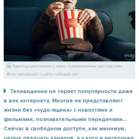
Каргатцы рассказали о своих телевизионных пристрастиях.
Фото nomadsoul1 с сайта ru.freepik.com
Телевидение не теряет популярности даже
в век интернета. Многие не представляют
жизни без «чудо-ящика» с новостями и
фильмами, познавательными передачами…
Сейчас в свободном доступе, как минимум,
целых двадцать каналов, а у кого и несколько