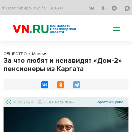
Новосибирск
16.1 °C
$81.41↑
Все новости
Новосибирской
области
ОБЩЕСТВО
→
Мнения
За что любят и ненавидят «Дом-2»
пенсионеры из Каргата
08.10.2020
«За изобилие»
Каргатский район