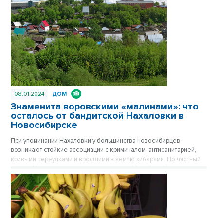
Сначала вокруг была картошка, которую сажали жители
окрестных деревень, затем возникли пятиэтажки, а после
зашумела пестрая барахолка на площади Маркса. Публикуется
повторно в цикле «Лучшие материалы VN.RU за 2023 год».
08.01.2024
ДОМ
Знаменита воровскими «малинами»: что
осталось от бандитской Нахаловки в
Новосибирске
При упоминании Нахаловки у большинства новосибирцев
возникают стойкие ассоциации с криминалом, антисанитарией,
кривыми переулками и вросшими в землю хибарами. Но частный
сектор Нахаловки, где сильны правила рабочей слободки, уже не
тот, что прежде. Дома здесь примерили одежду из сайдинга, есть
водопровод, проводится газ. Здесь даже родился самый
легендарный герой Новосибирска, но инвесторы все еще
обходят стороной близкую к Оби территорию. Публикуется
повторно в цикле «Лучшие материалы VN.RU за 2023 год».