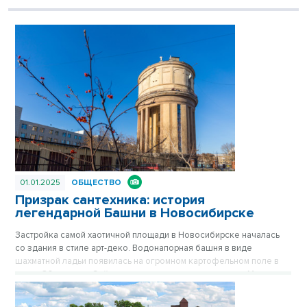
01.01.2025
ОБЩЕСТВО
Призрак сантехника: история
легендарной Башни в Новосибирске
Застройка самой хаотичной площади в Новосибирске началась
со здания в стиле арт-деко. Водонапорная башня в виде
шахматной ладьи появилась на огромном картофельном поле в
конце 30-х годов. Сейчас стильное здание на площади Маркса
спрятано за хрущевками, его хорошо видно только с высоких
точек обзора. Впрочем, с окружением Башне никогда не везло.