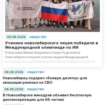
09.08.2026
ОБЩЕСТВО
Ученики новосибирского лицея победили в
Международной олимпиаде по ИИ
11-классники Михаил Вершинин и Семен Родионов из
Новосибирска получили золотые медали Международной
олимпиады по искусственному интеллекту. Ученики лицея №22
«Надежда Сибири» в составе российской сборной стали
абсолютными чемпионами соревнований.
08.08.2026
ОБЩЕСТВО
Новосибирец подарил «боевую десятку» для
эвакуации раненых на СВО
08.08.2026
ОБЩЕСТВО
В Новосибирске минздрав объявил бесплатную
диспансеризацию для 65-летних