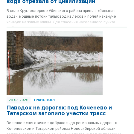
вода отрезала от цивилизации
В село Круглоозерное Убинского района пришла «большая
вода»: мощные потоки талых вод из лесов и полей накануне
хлынули на жилые улицы. Для спасения населенного пункта
мобилизованы силы всего муниципального округа,
задействована спецтехника и десятки мощных помп.
28.03.2026
ТРАНСПОРТ
Паводок на дорогах: под Коченево и
Татарском затопило участки трасс
Весеннее снеготаяние добралось до региональных дорог: в
Коченевском и Татарском районах Новосибирской области