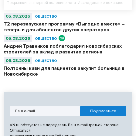
Покрышкина в первой половине лета. Исследование показало,
что нейросети вошли в число пяти самых популярных цифровых
сервисов у пассажиров 16–44 лет. При этом миллениалы (29–44
05.08.2026
ОБЩЕСТВО
года) оказались самыми активными пользователями нейросетей в
Т2 перезапускает программу «Выгодно вместе» –
аэропорту.
теперь и для абонентов других операторов
05.08.2026
ОБЩЕСТВО
Андрей Травников поблагодарил новосибирских
строителей за вклад в развитие региона
05.08.2026
ОБЩЕСТВО
Полтонны киви для пациентов закупит больница в
Новосибирске
VN.ru обязуется не передавать Ваш e-mail третьей стороне.
Отписаться