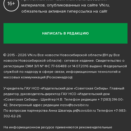
16+
материалов, опубликованных на сайте VN.ru,
обязательна активная гиперссылка на сайт
НАПИСАТЬ В РЕДАКЦИЮ
© 2015 - 2026 VN.ru Все новости Новосибирской области (ВН.ру Все
новости Новосибирской области) - сетевое издание. Свидетельство о
регистрации СМИ ЭЛ № ФС 77-66488 от 14.07.2016 выдано Федеральной
службой по надзору в сфере связи, информационных технологий и
массовых коммуникаций (Роскомнадзор)
Учредитель ГАУ НСО «Издательский дом «Советская Сибирь». Главный
редактор, руководитель-директор ГАУ НСО «Издательский дом
«Советская Сибирь» - Шрейтер Н.В. Телефон редакции
+ 7 (383) 314-00-
42
; Электронный адрес редакции
inzov@sovsibir.ru
По вопросам партнерства Анна Швагирь
pr@sovsibir.ru
Телефон
+7-983-
302-62-26
На информационном ресурсе применяются рекомендательные