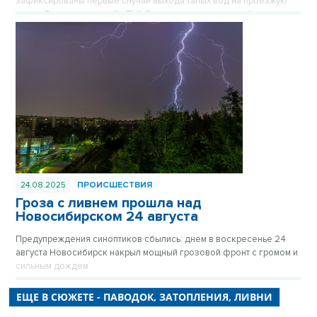
зафиксированы первые случаи выхода талых вод на проезжую
часть. Дорожные службы ТУАД перешли на усиленный режим
мониторинга, на опасных участках выставлены специальные
знаки и вешки.
24.08.2025
ПРОИСШЕСТВИЯ
Гроза с ливнем прошла над
Новосибирском 24 августа
Предупреждения синоптиков сбылись: днем в воскресенье 24
августа Новосибирск накрыл мощный грозовой фронт с громом и
сильным дождем.
ЕЩЕ В СЮЖЕТЕ - ПАВОДОК, ЗАТОПЛЕНИЯ, ЛИВНИ