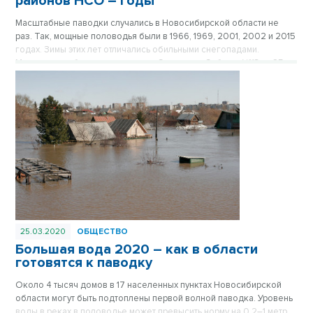
районов НСО – годы
Масштабные паводки случались в Новосибирской области не
раз. Так, мощные половодья были в 1966, 1969, 2001, 2002 и 2015
годах. Зимы этих лет отличались обильными снегопадами.
Материал опубликован в газете «Советская Сибирь» №13 от 25
марта 2020 года.
25.03.2020
ОБЩЕСТВО
Большая вода 2020 – как в области
готовятся к паводку
Около 4 тысяч домов в 17 населенных пунктах Новосибирской
области могут быть подтоплены первой волной паводка. Уровень
воды в реках в половодье может превысить норму на 0,2–1 метр.