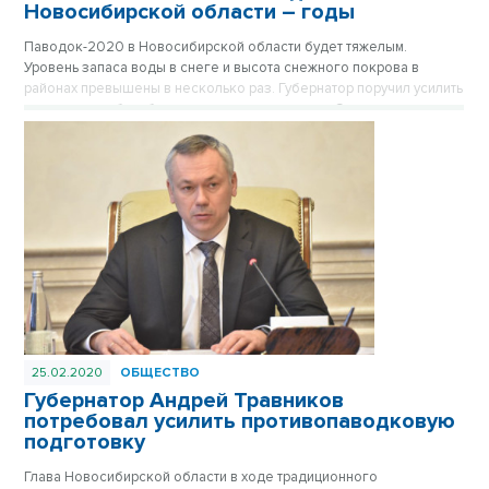
Новосибирской области – годы
Паводок-2020 в Новосибирской области будет тяжелым.
Уровень запаса воды в снеге и высота снежного покрова в
районах превышены в несколько раз. Губернатор поручил усилить
подготовку к борьбе с весенним половодьем. Самые сильные
наводнения в истории региона вспоминают корреспонденты
VN.ru.
25.02.2020
ОБЩЕСТВО
Губернатор Андрей Травников
потребовал усилить противопаводковую
подготовку
Глава Новосибирской области в ходе традиционного