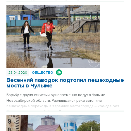
словам главы Убинского района Олега Конюка, вода в
Круглоозерном зашла на территорию одного приусадебного
участка. Есть сложности с автомобильными дорогами, но в целом
их состояние удовлетворительное.
23.04.2020
ОБЩЕСТВО
Весенний паводок подтопил пешеходные
мосты в Чулыме
Борьбу с двумя стихиями одновременно ведут в Чулыме
Новосибирской области. Разлившаяся река затопила
пешеходные переходы в заречной части города – кое-где без
болотных сапог не обойтись. Тем временем начинают полыхать
лесные и ландшафтные пожары, угрожая населенным пунктам.