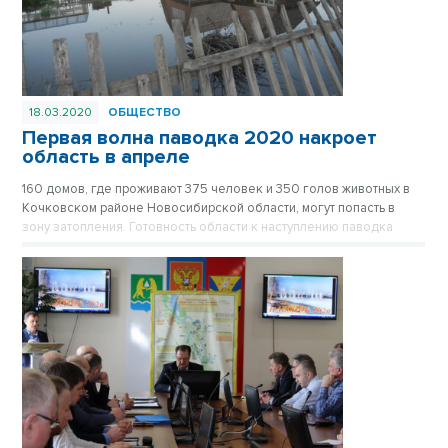
18.03.2020
ОБЩЕСТВО
Первая волна паводка 2020 накроет
область в апреле
160 домов, где проживают 375 человек и 350 голов животных в
Кочковском районе Новосибирской области, могут попасть в
зону затопления. Готовность области к наступлению паводка
оценили на заседании комиссии по предупреждению и
ликвидации чрезвычайных ситуаций. Губернатор Андрей
Травников поставил задачу контроля территории населенных
пунктов и указал на риски подтопления отдельных участков
автодорог.