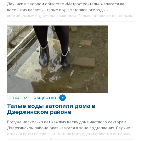
Дачники в садовом обществе «Метростроитель» жалуются на
весеннюю напасть – талые воды затопили огороды и
автомбильные подъезды к участкам. Только обвиняют владельцы
земли не природу, а соседей – тех, кто живет уровнем выше.
20.04.2021
ОБЩЕСТВО
Талые воды затопили дома в
Дзержинском районе
Вот уже несколько лет каждую весну дома частного сектора в
Дзержинском районе оказываются в зоне подтопления. Редкие
откачки воды не спасают. Жители вынуждены ставить в подполах
собственные насосы. Дома оказались в ловушке.