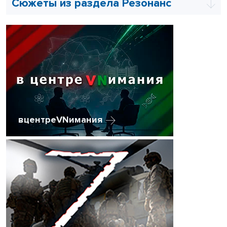
Сюжеты из раздела Резонанс
вцентреVNимания