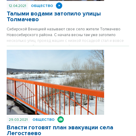
12.04.2021
ОБЩЕСТВО
Талыми водами затопило улицы
Толмачево
Сибирской Венецией называют свое село жители Толмачево
Новосибирского района. С начала весны там уже затопило
несколько улиц, проезд машин с низкой посадкой стал и вовсе
невозможен. Самая актуальная обувь в эти дни – непромокаемые
сапоги и галоши. Вода не только на дорогах, но и подошла
вплотную к домам.
29.03.2021
ОБЩЕСТВО
Власти готовят план эвакуации села
Легостаево