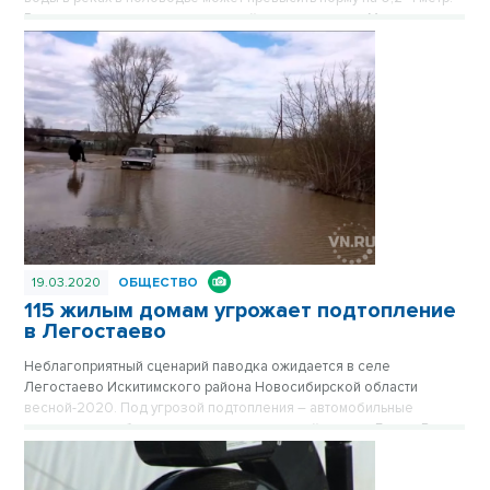
Реки начнут вскрываться во второй декаде апреля. Материал
опубликован в газете «Советская Сибирь» №13 от 25 марта 2020
года.
19.03.2020
ОБЩЕСТВО
115 жилым домам угрожает подтопление
в Легостаево
Неблагоприятный сценарий паводка ожидается в селе
Легостаево Искитимского района Новосибирской области
весной-2020. Под угрозой подтопления – автомобильные
дороги, мост и более ста жилых домов в пойме реки Бердь. В
Легостаевском сельсовете готовы к любому развитию событий.
Уже подготовлен план мероприятий на случай возникновения