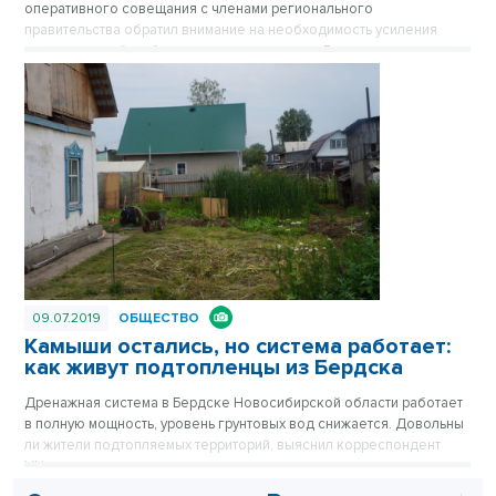
оперативного совещания с членами регионального
правительства обратил внимание на необходимость усиления
подготовки к борьбе с весенним паводком. В частности,
министерству транспорта и дорожного хозяйства Новосибирской
области дано поручение обеспечить сохранность автомобильных
дорог во время прохождения паводковых вод.
09.07.2019
ОБЩЕСТВО
Камыши остались, но система работает:
как живут подтопленцы из Бердска
Дренажная система в Бердске Новосибирской области работает
в полную мощность, уровень грунтовых вод снижается. Довольны
ли жители подтопляемых территорий, выяснил корреспондент
VN.ru.