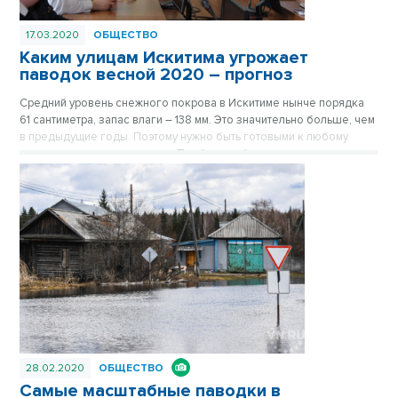
17.03.2020
ОБЩЕСТВО
Каким улицам Искитима угрожает
паводок весной 2020 – прогноз
Средний уровень снежного покрова в Искитиме нынче порядка
61 сантиметра, запас влаги – 138 мм. Это значительно больше, чем
в предыдущие годы. Поэтому нужно быть готовыми к любому
развитию сценария паводка. Проблему обсудили на заседании
комиссии по чрезвычайным ситуациям в администрации Искитима.
28.02.2020
ОБЩЕСТВО
Самые масштабные паводки в