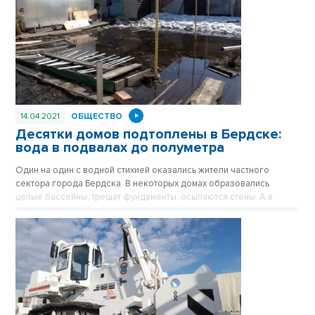
14.04.2021
ОБЩЕСТВО
Десятки домов подтоплены в Бердске:
вода в подвалах до полуметра
Один на один с водной стихией оказались жители частного
сектора города Бердска. В некоторых домах образовались
целые бассейны, трещат фундаменты, осыпаются стены. А в
городской администрации ссылаются на паводок и
безалаберность самих жителей.