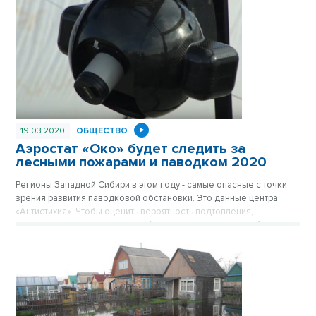
чрезвычайной ситуации.
19.03.2020
ОБЩЕСТВО
Аэростат «Око» будет следить за
лесными пожарами и паводком 2020
Регионы Западной Сибири в этом году - самые опасные с точки
зрения развития паводковой обстановки. Это данные центра
«Антистихия». Чтобы оценить вероятность подтопления,
экспедиция отправится в горы Алтая уже в конце марта. А в
Новосибирске прошел смотр техники и готовности экстренных
служб к последствиям чрезвычайных ситуаций.