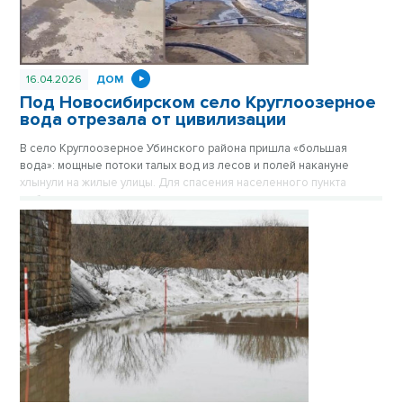
16.04.2026
ДОМ
Под Новосибирском село Круглоозерное
вода отрезала от цивилизации
В село Круглоозерное Убинского района пришла «большая
вода»: мощные потоки талых вод из лесов и полей накануне
хлынули на жилые улицы. Для спасения населенного пункта
мобилизованы силы всего муниципального округа,
задействована спецтехника и десятки мощных помп.