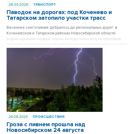
28.03.2026
ТРАНСПОРТ
Паводок на дорогах: под Коченево и
Татарском затопило участки трасс
Весеннее снеготаяние добралось до региональных дорог: в
Коченевском и Татарском районах Новосибирской области
зафиксированы первые случаи выхода талых вод на проезжую
часть. Дорожные службы ТУАД перешли на усиленный режим
мониторинга, на опасных участках выставлены специальные
знаки и вешки.
24.08.2025
ПРОИСШЕСТВИЯ
Гроза с ливнем прошла над
Новосибирском 24 августа