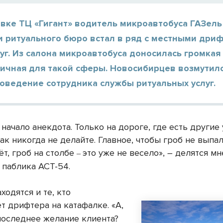
вке ТЦ «Гигант» водитель микроавтобуса ГАЗель
и ритуального бюро встал в ряд с местными дри
уг. Из салона микроавтобуса доносилась громкая
пичная для такой сферы. Новосибирцев возмутил
оведение сотрудника службы ритуальных услуг.
 начало анекдота. Только на дороге, где есть другие
ак никогда не делайте. Главное, чтобы гроб не выпал,
ёт, гроб на столбе
это уже не весело
»,
–
делятся мн
–
 паблика АСТ-54.
ходятся и те, кто
т дрифтера на катафалке
. «А,
 последнее желание клиента?