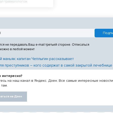
тал травматологом.
тся не передавать Ваш e-mail третьей стороне. Отписаться
 можно в любой момент
й маньяк: капитан Чеплыгин рассказывает
ля преступников – кого содержат в самой закрытой лечебнице
о интересно?
есь на наш канал в Яндекс. Дзен. Все самые интересные новост
 там.
аться на Дзен