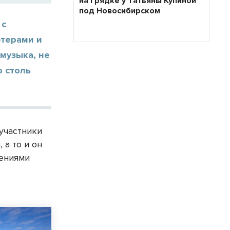
на грядке у Татьяны Купиной
под Новосибирском
 с
фтерами и
 музыка, не
о столь
 участники
 а то и он
ениями