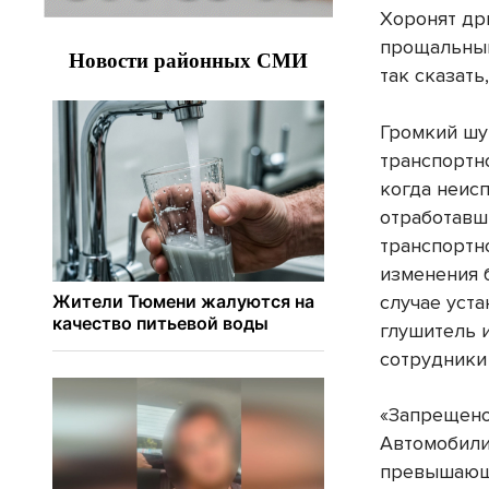
Хоронят дри
прощальны
так сказать
Громкий шу
транспортно
когда неис
отработавш
транспортн
изменения 
случае уст
глушитель 
сотрудники
«Запрещено
Автомобили
превышающ