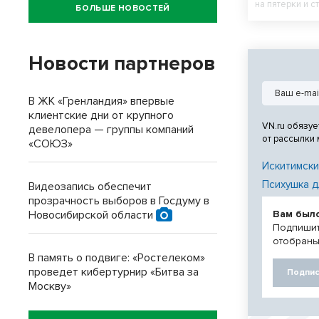
на пятерки и с
БОЛЬШЕ НОВОСТЕЙ
Новости партнеров
В ЖК «Гренландия» впервые
клиентские дни от крупного
VN.ru обязуе
девелопера — группы компаний
от рассылки
«СОЮЗ»
Искитимски
Психушка д
Видеозапись обеспечит
прозрачность выборов в Госдуму в
Новосибирской области
Вам был
Подпишит
отобраны
В память о подвиге: «Ростелеком»
проведет кибертурнир «Битва за
Подпис
Москву»