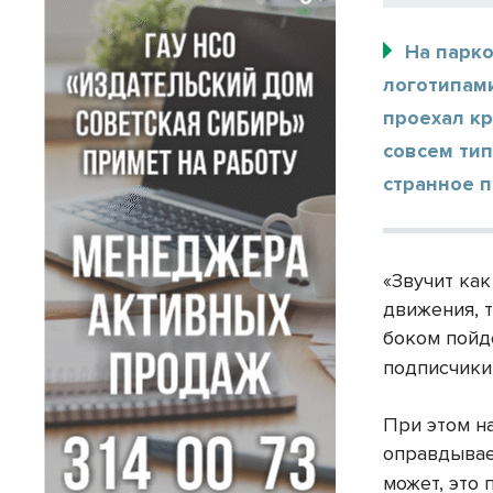
На парко
логотипам
проехал кр
совсем ти
странное п
«Звучит как
движения, т
боком пойд
подписчики
При этом на
оправдывае
может, это