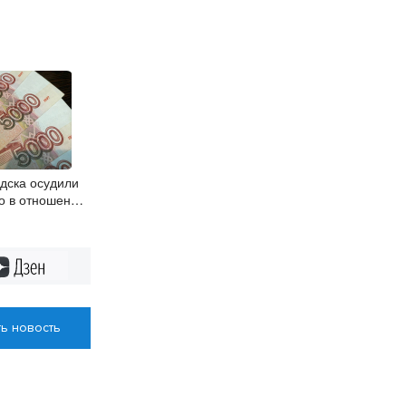
дска осудили
о в отношении
Дзен
ь новость