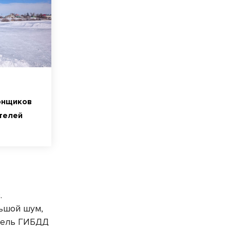
онщиков
телей
.
льшой шум,
тель ГИБДД