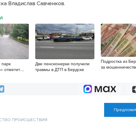
ка Владислав Савченков.
МИ
Подростка из Бер
 парк
Две пенсионерки получили
за мошенничеств
» отметит
травмы в ДТП в Бердске
пожилых людей
юбилей
Предложит
СТВО
ПРОИСШЕСТВИЯ