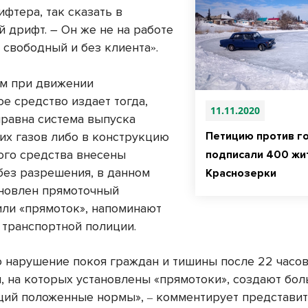
фтера, так сказать в
й дрифт.
–
Он же не на работе
, свободный и без клиента
.
»
м при движении
е средство издает тогда,
11.11.2020
правна система выпуска
их газов либо в конструкцию
Петицию против г
ого средства внесены
подписали 400 жи
без разрешения, в данном
Краснозерки
ановлен прямоточный
или «прямоток», напоминают
 транспортной полиции.
 нарушение покоя граждан и тишины после 22 часов
, на которых установлены «прямотоки», создают бо
ий положенные нормы»,
комментирует представи
–