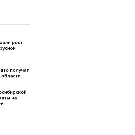
ован рост
русной
авто получат
 области
осибирской
каты на
ей