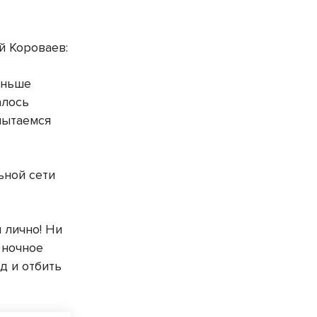
й Короваев:
аньше
алось
пытаемся
ьной сети
 лично! Ни
 ночное
д и отбить