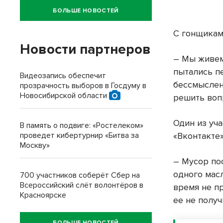
БОЛЬШЕ НОВОСТЕЙ
С гонщикам
Новости партнеров
– Мы живем
пытались п
Видеозапись обеспечит
бессмыслен
прозрачность выборов в Госдуму в
Новосибирской области
решить воп
Один из уч
В память о подвиге: «Ростелеком»
«Вконтакте
проведет кибертурнир «Битва за
Москву»
– Мусор по
одного мас
700 участников соберёт Сбер на
Всероссийский слёт волонтёров в
время не п
Красноярске
ее не получ
БОЛЬШЕ НОВОСТЕЙ