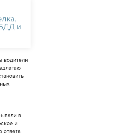
елка,
ИБДД и
ы водители
редлагаю
становить
чных
бывали в
рское и
 ответа.