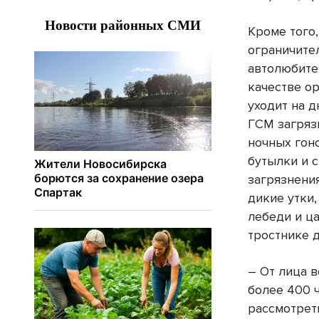
Кроме того,
ограничите
автолюбите
качестве о
уходит на д
ГСМ загряз
ночных гон
бутылки и 
загрязнени
дикие утки
лебеди и ц
тростнике 
– От лица в
более 400 
рассмотрет