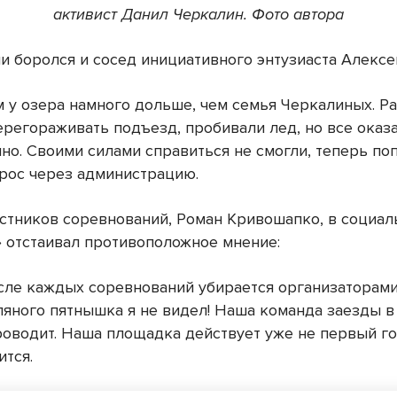
активист Данил Черкалин. Фото автора
и боролся и сосед инициативного энтузиаста Алексе
 у озера намного дольше, чем семья Черкалиных. Р
ерегораживать подъезд, пробивали лед, но все оказ
но. Своими силами справиться не смогли, теперь по
рос через администрацию.
астников соревнований, Роман Кривошапко, в социал
» отстаивал противоположное мнение:
сле каждых соревнований убирается организаторами
ляного пятнышка я не видел! Наша команда заезды в
роводит. Наша площадка действует уже не первый го
ится.