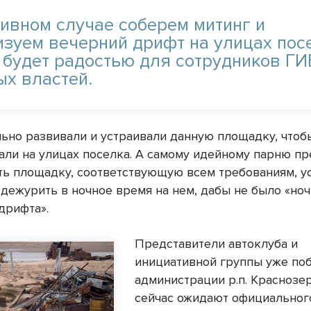
тивном случае соберем митинг и
изуем вечерний дрифт на улицах пос
е будет радостью для сотрудников Г
ых властей.
ьно развивали и устраивали данную площадку, чтоб
али на улицах поселка. А самому идейному парню п
ть площадку, соответствующую всем требованиям, у
 дежурить в ночное время на нем, дабы не было «но
дрифта».
Представители автоклуба и
инициативной группы уже по
администрации р.п. Краснозе
сейчас ожидают официального