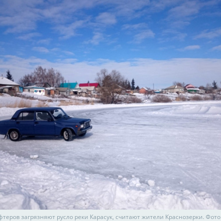
фтеров загрязняют русло реки Карасук, считают жители Краснозерки. Фото