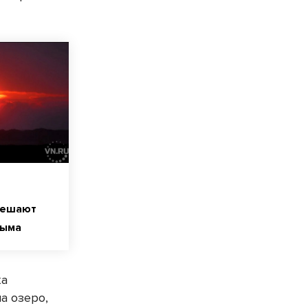
мешают
лыма
ка
а озеро,