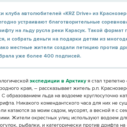
и клуба автолюбителей «KRZ Drive» из Краснозер
егодно устраивают благотворительные соревнов
ифту на льду русла реки Карасук. Такой формат 
ся, и собрать деньги на подарки детям из много
нако местные жители создали петицию против д
брала уже более 400 подписей.
ологической
экспедиции в Арктику
я стал трепетно
родного края, – рассказывает житель р.п. Краснозе
– С образованием льда на водоеме круглосуточно ка
рифта. Никакого комендантского часа для них не сущ
и катаются за моим садом, мусорят, а весной я с се
ними. Жители окрестных улиц используют водоем дл
огулок, рыбалки, и категорически против дрифта на 