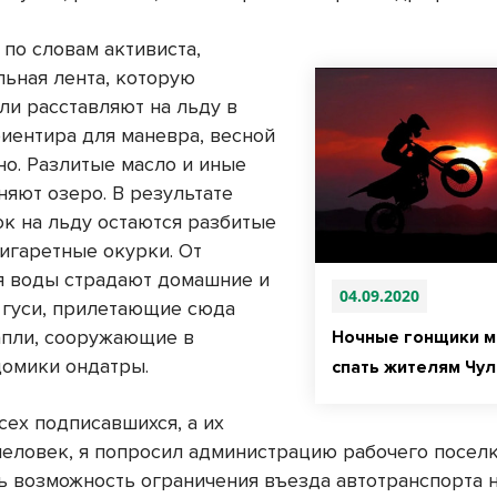
 по словам активиста,
льная лента, которую
ли расставляют на льду в
риентира для маневра, весной
но. Разлитые масло и иные
няют озеро. В результате
ок на льду остаются разбитые
сигаретные окурки. От
я воды страдают домашние и
04.09.2020
, гуси, прилетающие сюда
апли, сооружающие в
Ночные гонщики 
домики ондатры.
спать жителям Чу
сех подписавшихся, а их
человек, я попросил администрацию рабочего посел
ь возможность ограничения въезда автотранспорта н