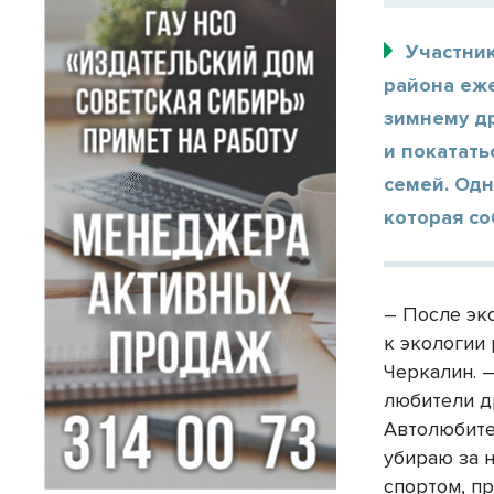
Участник
района еж
зимнему др
и покатать
семей. Од
которая со
– После эк
к экологии 
Черкалин. 
любители д
Автолюбител
убираю за 
спортом, пр