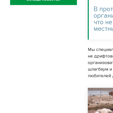
В про
орган
что н
местн
Мы специал
не дрифтов
организова
шлагбаум и
любителей 