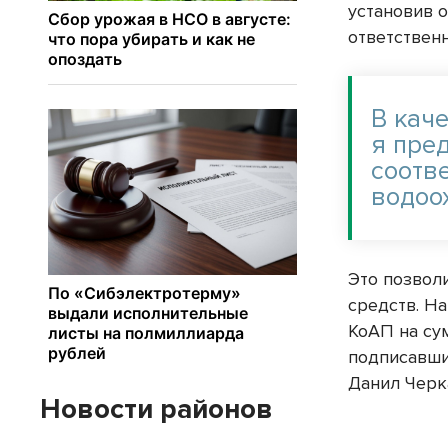
установив 
ответствен
В кач
я пре
соотве
водоо
Это позвол
средств. На
КоАП на су
подписавши
Данил Черк
Новости районов