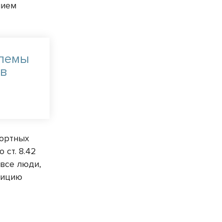
нием
блемы
 в
портных
 ст. 8.42
все люди,
зицию