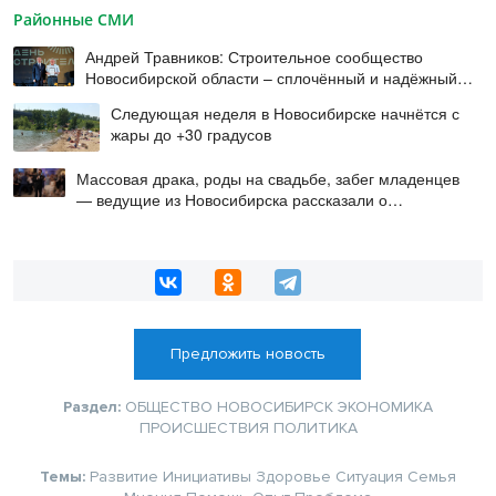
Районные СМИ
Андрей Травников: Строительное сообщество
Новосибирской области – сплочённый и надёжный
коллектив
Следующая неделя в Новосибирске начнётся с
жары до +30 градусов
Массовая драка, роды на свадьбе, забег младенцев
— ведущие из Новосибирска рассказали о
происшествиях на мероприятиях
Предложить новость
Раздел:
ОБЩЕСТВО
НОВОСИБИРСК
ЭКОНОМИКА
ПРОИСШЕСТВИЯ
ПОЛИТИКА
Темы:
Развитие
Инициативы
Здоровье
Ситуация
Семья