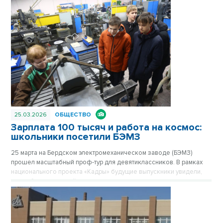
25.03.2026
ОБЩЕСТВО
Зарплата 100 тысяч и работа на космос:
школьники посетили БЭМЗ
25 марта на Бердском электромеханическом заводе (БЭМЗ)
прошел масштабный проф-тур для девятиклассников. В рамках
национального проекта «Кадры» будущие выпускники увидели,
как работает крупнейшее машиностроительное предприятие
региона, обеспечивающее в том числе российскую космонавтику
высокоточными приборами уже 67 лет.