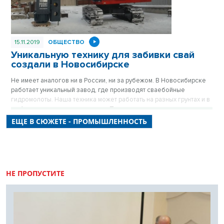
15.11.2019
ОБЩЕСТВО
Уникальную технику для забивки свай
создали в Новосибирске
Не имеет аналогов ни в России, ни за рубежом. В Новосибирске
работает уникальный завод, где производят сваебойные
гидромолоты. Наша техника может работать на разных грунтах и в
любых климатических условиях. При этом стоит дешевле
западной.
ЕЩЕ В СЮЖЕТЕ - ПРОМЫШЛЕННОСТЬ
НЕ ПРОПУСТИТЕ