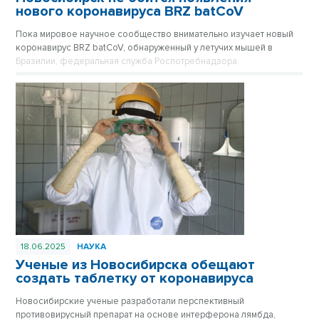
нового коронавируса BRZ batCoV
Пока мировое научное сообщество внимательно изучает новый
коронавирус BRZ batCoV, обнаруженный у летучих мышей в
Бразилии, федеральная служба Роспотребнадзора
подтверждает, что ситуация находится на постоянном
оперативном контроле.
18.06.2025
НАУКА
Ученые из Новосибирска обещают
создать таблетку от коронавируса
Новосибирские ученые разработали перспективный
противовирусный препарат на основе интерферона лямбда,