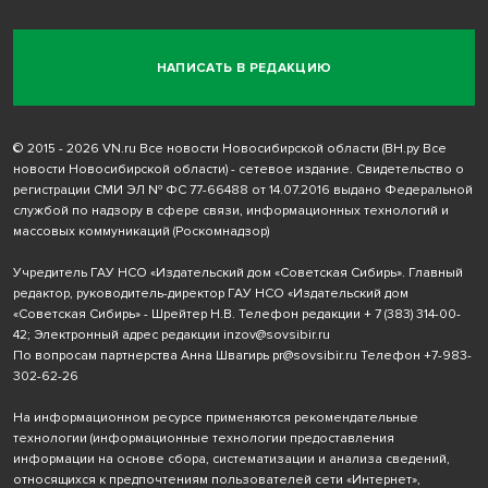
НАПИСАТЬ В РЕДАКЦИЮ
© 2015 - 2026 VN.ru Все новости Новосибирской области (ВН.ру Все
новости Новосибирской области) - сетевое издание. Свидетельство о
регистрации СМИ ЭЛ № ФС 77-66488 от 14.07.2016 выдано Федеральной
службой по надзору в сфере связи, информационных технологий и
массовых коммуникаций (Роскомнадзор)
Учредитель ГАУ НСО «Издательский дом «Советская Сибирь». Главный
редактор, руководитель-директор ГАУ НСО «Издательский дом
«Советская Сибирь» - Шрейтер Н.В. Телефон редакции
+ 7 (383) 314-00-
42
; Электронный адрес редакции
inzov@sovsibir.ru
По вопросам партнерства Анна Швагирь
pr@sovsibir.ru
Телефон
+7-983-
302-62-26
На информационном ресурсе применяются рекомендательные
технологии
(информационные технологии предоставления
информации на основе сбора, систематизации и анализа сведений,
относящихся к предпочтениям пользователей сети «Интернет»,