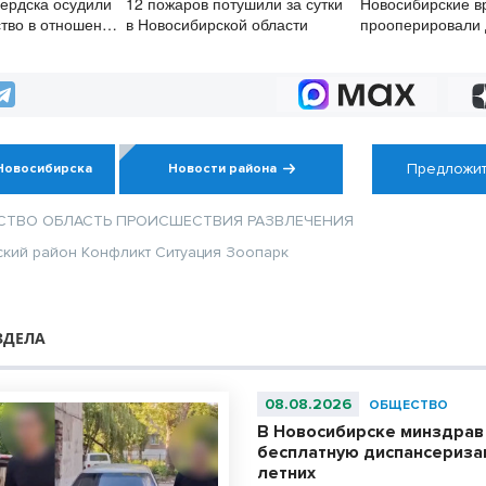
Бердска осудили
12 пожаров потушили за сутки
Новосибирские в
тво в отношении
в Новосибирской области
прооперировали 
й
с многокомпонен
сердца
Предложит
Новосибирска
Новости района
СТВО
ОБЛАСТЬ
ПРОИСШЕСТВИЯ
РАЗВЛЕЧЕНИЯ
ский район
Конфликт
Ситуация
Зоопарк
ЗДЕЛА
08.08.2026
ОБЩЕСТВО
В Новосибирске минздрав
бесплатную диспансериза
летних