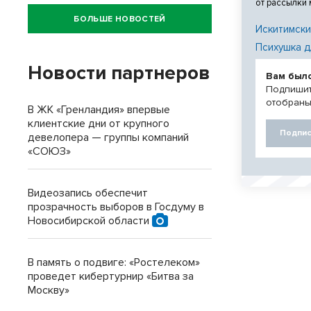
от рассылки
БОЛЬШЕ НОВОСТЕЙ
Искитимски
Психушка д
Новости партнеров
Вам был
Подпишит
отобраны
В ЖК «Гренландия» впервые
клиентские дни от крупного
Подпис
девелопера — группы компаний
«СОЮЗ»
Видеозапись обеспечит
прозрачность выборов в Госдуму в
Новосибирской области
В память о подвиге: «Ростелеком»
проведет кибертурнир «Битва за
Москву»