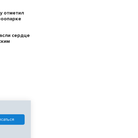
у отметил
зоопарке
пасли сердце
ским