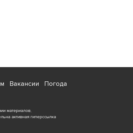
ям
Вакансии
Погода
ии материалов,
ельна активная гиперссылка