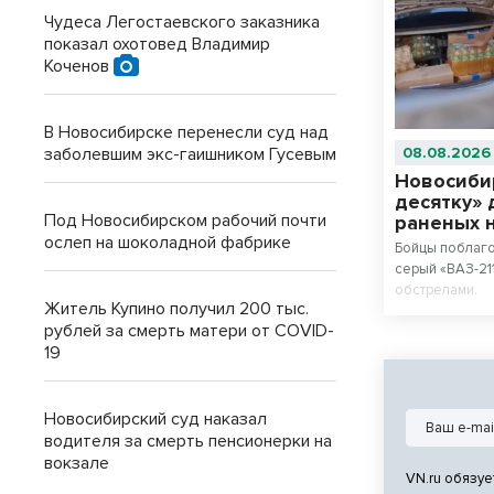
Чудеса Легостаевского заказника
показал охотовед Владимир
Коченов
В Новосибирске перенесли суд над
заболевшим экс-гаишником Гусевым
08.08.2026
Новосиби
десятку» 
Под Новосибирском рабочий почти
раненых 
ослеп на шоколадной фабрике
Бойцы поблаг
серый «ВАЗ-21
обстрелами.
Житель Купино получил 200 тыс.
рублей за смерть матери от COVID-
19
Новосибирский суд наказал
водителя за смерть пенсионерки на
вокзале
VN.ru обязуе