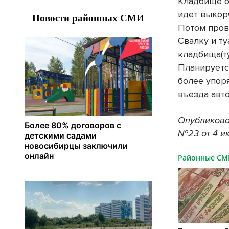
Кладбище б
идет выкорч
Потом пров
Свалку и т
кладбища(ту
Планируется
более упоря
въезда авто
Опубликова
№23 от 4 и
Районные С