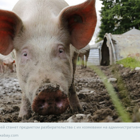
ей станет предметом разбирательства с их хозяевами на административ
ixabay.com