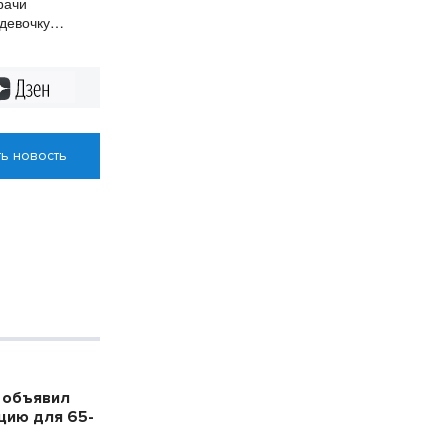
рачи
девочку
тным пороком
Дзен
ь новость
 объявил
цию для 65-