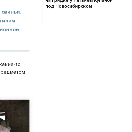
на грядке у Татьяны Купиной
под Новосибирском
 свиньи.
гилам.
айонной
какие-то
 предметом