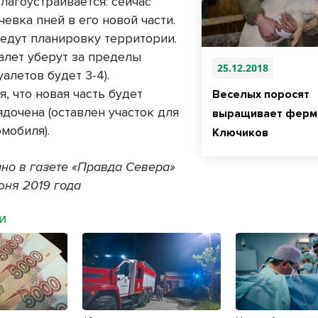
лагоустраивается: сейчас
евка пней в его новой части.
едут планировку территории.
уалет уберут за пределы
25.12.2018
алетов будет 3-4).
, что новая часть будет
Веселых поросят
дочена (оставлен участок для
выращивает ферм
мобиля).
Ключиков
но в газете «Правда Севера»
юня 2019 года
МИ