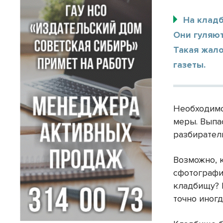
На клад
Они гуляют
Такая жал
газеты.
Необходимо
меры. Выпас
разбирател
Возможно, 
сфотографи
кладбищу? 
точно иногд