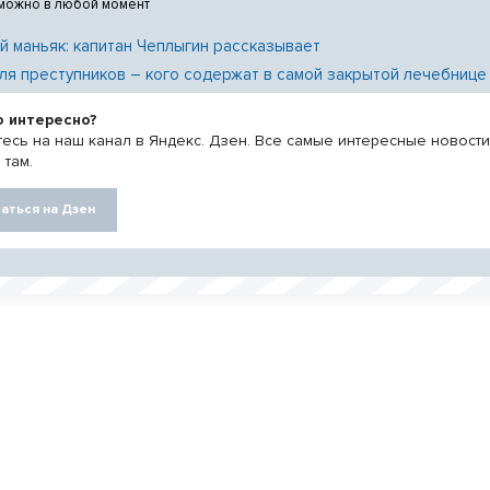
 можно в любой момент
й маньяк: капитан Чеплыгин рассказывает
ля преступников – кого содержат в самой закрытой лечебнице
о интересно?
есь на наш канал в Яндекс. Дзен. Все самые интересные новост
 там.
аться на Дзен