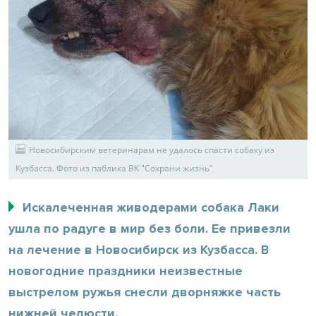
Новосибирским ветеринарам не удалось спасти собаку из
Кузбасса. Фото из паблика ВК "Сохрани жизнь"
Искалеченная живодерами собака Лаки
ушла по радуге в мир без боли. Ее привезли
на лечение в Новосибирск из Кузбасса. В
новогодние праздники неизвестные
выстрелом ружья снесли дворняжке часть
нижней челюсти.