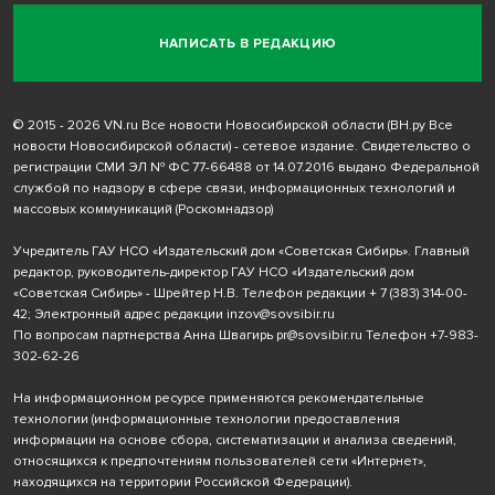
НАПИСАТЬ В РЕДАКЦИЮ
© 2015 - 2026 VN.ru Все новости Новосибирской области (ВН.ру Все
новости Новосибирской области) - сетевое издание. Свидетельство о
регистрации СМИ ЭЛ № ФС 77-66488 от 14.07.2016 выдано Федеральной
службой по надзору в сфере связи, информационных технологий и
массовых коммуникаций (Роскомнадзор)
Учредитель ГАУ НСО «Издательский дом «Советская Сибирь». Главный
редактор, руководитель-директор ГАУ НСО «Издательский дом
«Советская Сибирь» - Шрейтер Н.В. Телефон редакции
+ 7 (383) 314-00-
42
; Электронный адрес редакции
inzov@sovsibir.ru
По вопросам партнерства Анна Швагирь
pr@sovsibir.ru
Телефон
+7-983-
302-62-26
На информационном ресурсе применяются рекомендательные
технологии
(информационные технологии предоставления
информации на основе сбора, систематизации и анализа сведений,
относящихся к предпочтениям пользователей сети «Интернет»,
находящихся на территории Российской Федерации).