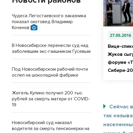
Новости районов
Чудеса Легостаевского заказника
показал охотовед Владимир
Коченов
27.05.2016
В Новосибирске перенесли суд над
Вице-спик
заболевшим экс-гаишником Гусевым
Жуков сыг
форуме «Т
Под Новосибирском рабочий почти
Сибири-20
ослеп на шоколадной фабрике
Житель Купино получил 200 тыс.
рублей за смерть матери от COVID-
19
Сейчас в
так называ
Новосибирский суд наказал
населенны
водителя за смерть пенсионерки на