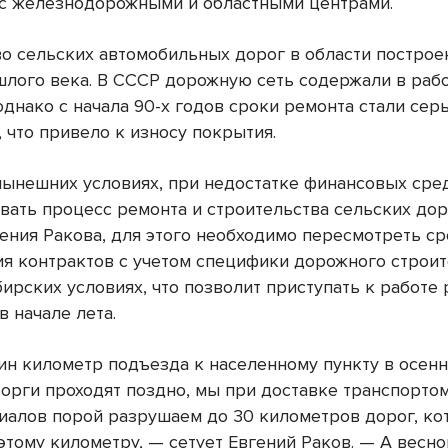
с железнодорожными и областными центрами.
о сельских автомобильных дорог в области построе
шлого века. В СССР дорожную сеть содержали в раб
однако с начала 90-х годов сроки ремонта стали сер
 что привело к износу покрытия.
нынешних условиях, при недостатке финансовых сре
вать процесс ремонта и строительства сельских дор
ения Ракова, для этого необходимо пересмотреть ср
ия контрактов с учетом специфики дорожного строит
бирских условиях, что позволит приступать к работе
в начале лета.
ин километр подъезда к населенному пункту в осенн
торги проходят поздно, мы при доставке транспорто
иалов порой разрушаем до 30 километров дорог, к
этому километру, — сетует Евгений Раков. — А весно