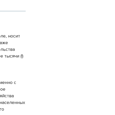
ле, носит
даже
ельства
 тысячи (!)
менно с
вое
яйства
 населенных
го