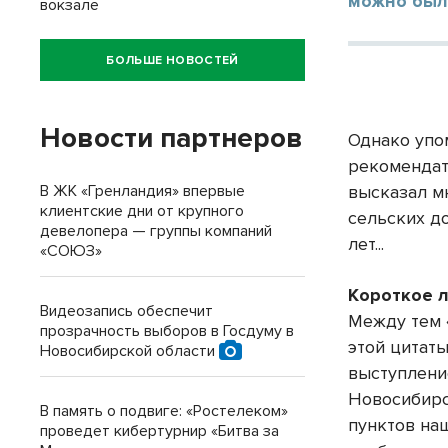
можно был
вокзале
БОЛЬШЕ НОВОСТЕЙ
Новости партнеров
Однако упо
рекомендат
В ЖК «Гренландия» впервые
высказал м
клиентские дни от крупного
сельских до
девелопера — группы компаний
лет...
«СОЮЗ»
Короткое 
Видеозапись обеспечит
Между тем 
прозрачность выборов в Госдуму в
этой цитат
Новосибирской области
выступлени
Новосибирс
В память о подвиге: «Ростелеком»
пунктов на
проведет кибертурнир «Битва за