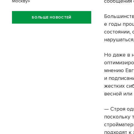
сообщения 
Москву»
Большинств
БОЛЬШЕ НОВОСТЕЙ
е годы про
состоянии, 
нарушаться,
Но даже в 
оптимизиро
мнению Евг
и подписан
жестких си
весной или 
— Строя од
поскольку 
стройматер
подходят к 