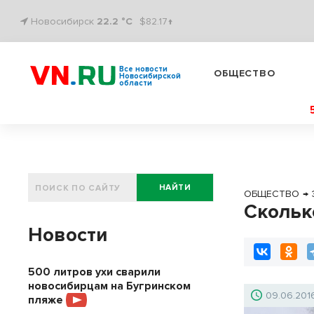
Новосибирск
22.2 °C
$82.17↑
Все новости
ОБЩЕСТВО
Новосибирской
области
НАЙТИ
ОБЩЕСТВО
→
Скольк
Новости
500 литров ухи сварили
новосибирцам на Бугринском
09.06.201
пляже