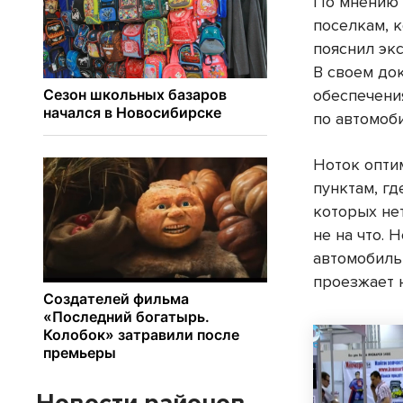
По мнению 
поселкам, 
пояснил эк
В своем до
обеспечени
по автомоб
Ноток опти
пунктам, г
которых нет
не на что. 
автомобиль
проезжает н