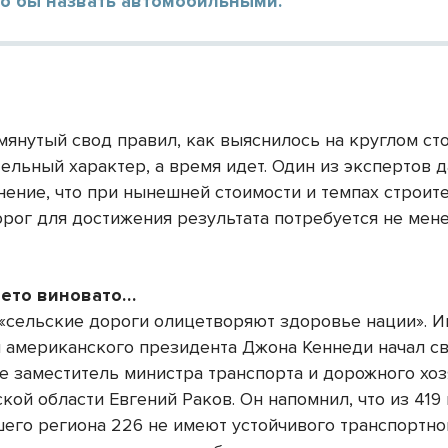
о бы назвать автомобильными.
мянутый свод правил, как выяснилось на круглом сто
ельный характер, а время идет. Один из экспертов 
нение, что при нынешней стоимости и темпах строит
рог для достижения результата потребуется не менее
лето виновато…
«сельские дороги олицетворяют здоровье нации». И
ы американского президента Джона Кеннеди начал с
е заместитель министра транспорта и дорожного хоз
кой области Евгений Раков. Он напомнил, что из 419
шего региона 226 не имеют устойчивого транспортно