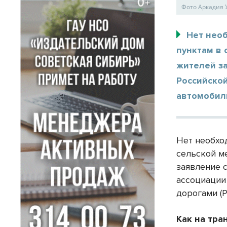
Фото Аркадия 
Нет нео
пунктам в 
жителей з
Российско
автомобил
Нет необхо
сельской м
заявление 
ассоциации
дорогами (
Как на тр