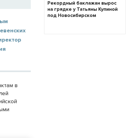
Рекордный баклажан вырос
на грядке у Татьяны Купиной
под Новосибирском
ным
ревенских
иректор
ия
нктам в
лей
ийской
ными