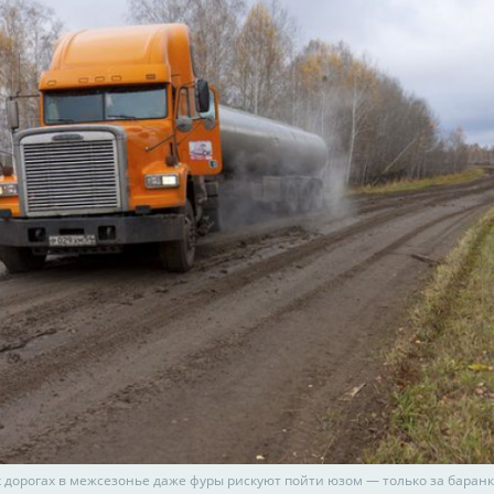
х дорогах в межсезонье даже фуры рискуют пойти юзом — только за баранк