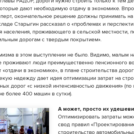
главы РАДОР, дороги нужно строить только к тем д
которые дают необходимую отдачу в экономике. Впро
сперт, окончательное решение должны принимать на 
кладе Старыгин рассказал о «проблемах и перспекти
я населения, проживающего в сельской местности, 
ильным дорогам с твердым покрытием».
мизма в этом выступлении не было. Видимо, малым 
де проживают люди преимущественно пенсионного во
 «отдачи в экономике», в плане строительства дорог
Некую надежду дает идея оптимизации затрат на стр
ных дорог «с низкой интенсивностью движения» (по
е более 400 машин в сутки).
А может, просто их удешеви
Оптимизировать затраты мож
свод правил «Проектировани
строительство автомобильных