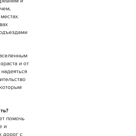
еревням и
чем,
местах.
вах
подъездами
населенным
зраста и от
 надеяться
оительство
 которым
ть?
ет помочь
е и
 дорог с