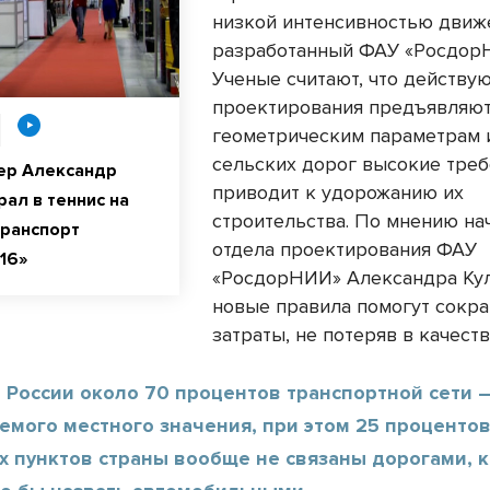
низкой интенсивностью движ
разработанный ФАУ «Росдор
Ученые считают, что действ
проектирования предъявляют
геометрическим параметрам 
сельских дорог высокие треб
ер Александр
приводит к удорожанию их
рал в теннис на
строительства. По мнению на
ранспорт
отдела проектирования ФАУ
16»
«РосдорНИИ» Александра Ку
новые правила помогут сокра
затраты, не потеряв в качеств
 России около 70 процентов транспортной сети 
емого местного значения, при этом 25 проценто
х пунктов страны вообще не связаны дорогами, 