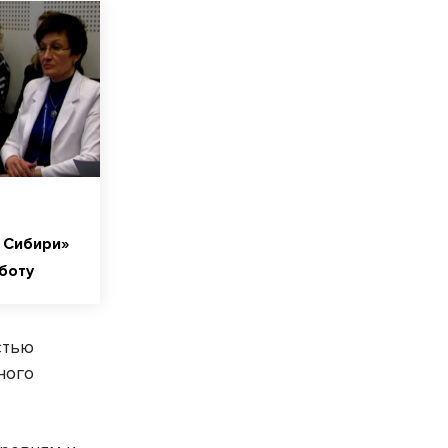
 Сибири»
боту
стью
ного