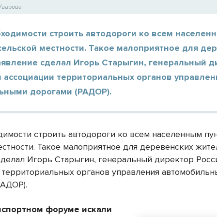
Уварова
бходимости строить автодороги ко всем населен
сельской местности. Такое малоприятное для де
аявление сделал Игорь Старыгин, генеральный д
й ассоциации территориальных органов управлен
ьными дорогами (РАДОР).
димости строить автодороги ко всем населенным пу
естности. Такое малоприятное для деревенских жите
сделал Игорь Старыгин, генеральный директор Росс
 территориальных органов управления автомобиль
РАДОР).
анспортном форуме искали