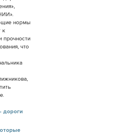
ения»,
НИИ».
ующие нормы
 к
и прочности
ования, что
чальника
лижникова,
тить
е.
— дороги
в
которые