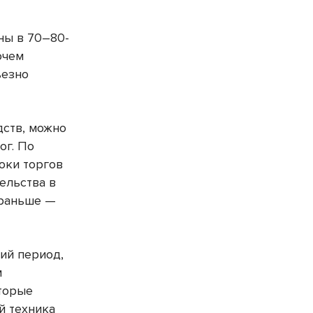
ны в 70–80-
очем
ьезно
дств, можно
ог. По
оки торгов
ельства в
 раньше —
ий период,
м
оторые
й техника