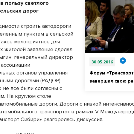
в пользу светлого
сельских дорог
димости строить автодороги
селенным пунктам в сельской
 Такое малоприятное для
х жителей заявление сделал
ыгин, генеральный директор
30.05.2016
 ассоциации
льных органов управления
Форум «Транспорт
ными дорогами (РАДОР).
завершил свою ра
о не все были согласны с
м. На круглом столе
автомобильные дороги. Дороги с низкой интенсивно
втомобильного транспорта» в рамках V Международ
анспорт Сибири» разгорелась дискуссия.