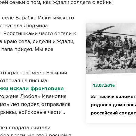
ей семьи о том, как ждали солдата с войны.
в селе Барабка Искитимского
рассказала Людмила
- Ребятишками часто бегали к
а краю села, сидели и ждали,
 папа придет. Мы все
-го красноармеец Василий
отвечал на письма.
13.07.2016
ики искали фронтовика
Его жена Любовь Ивановна
За тысячи километ
цать лет подряд отправляла
родного дома пог
архивы, войсковые части…
российский солдат
лет солдата считали
без вести. Но этой весной в