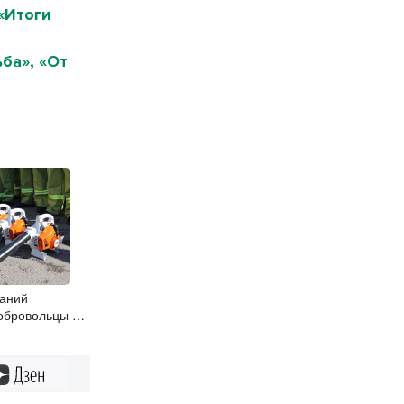
«Итоги
ба», «От
раний
обровольцы в
бласти с
Дзен