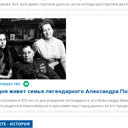
анова. Все трое рьяно строчили доносы, из-за которых расстреляли деся
ова убили родственники, Мите Барсукову из Искитимского района проломи
ену из деревни Старопесочное вообще лишили головы.
ОБЩЕСТВО
дня живет семья легендарного Александра П
исполняется 109 лет со дня рождения легендарного аса Александра Ива
н родился в Новосибирске и прославил наш город далеко за его преде
 Советского Союза. Александр Иванович прошел всю Великую Отечеств
я до победы. Сбил, по официальной статистике, 59 фашистских самолет
ТЕ - ИСТОРИЯ