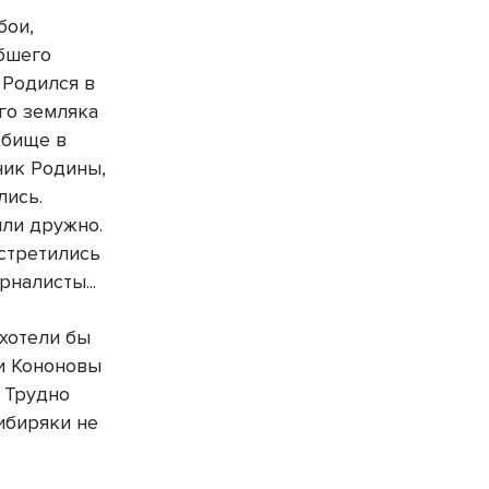
бои,
ибшего
 Родился в
го земляка
дбище в
ник Родины,
лись.
или дружно.
встретились
налисты...
 хотели бы
ли Кононовы
 Трудно
сибиряки не