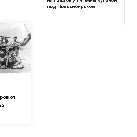
на грядке у Татьяны Купиной
под Новосибирском
ров от
иб