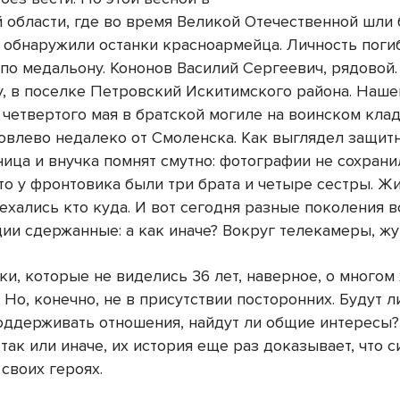
 области, где во время Великой Отечественной шли 
 обнаружили останки красноармейца. Личность пог
 по медальону. Кононов Василий Сергеевич, рядовой.
ду, в поселке Петровский Искитимского района. Наше
 четвертого мая в братской могиле на воинском кла
овлево недалеко от Смоленска. Как выглядел защит
ица и внучка помнят смутно: фотографии не сохрани
то у фронтовика были три брата и четыре сестры. Ж
ехались кто куда. И вот сегодня разные поколения 
ии сдержанные: а как иначе? Вокруг телекамеры, жур
и, которые не виделись 36 лет, наверное, о многом
 Но, конечно, не в присутствии посторонних. Будут 
оддерживать отношения, найдут ли общие интересы?
 так или иначе, их история еще раз доказывает, что 
своих героях.