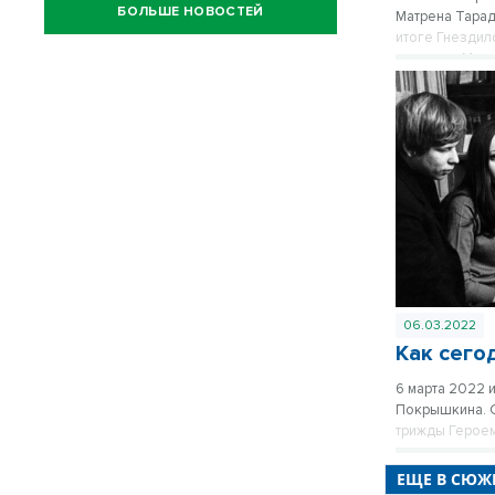
БОЛЬШЕ НОВОСТЕЙ
Матрена Тарад
итоге Гнездил
пионерку Матр
06.03.2022
Как сего
6 марта 2022 
Покрышкина. О
трижды Героем
первого ее дн
– более 100.
ЕЩЕ В СЮЖЕ