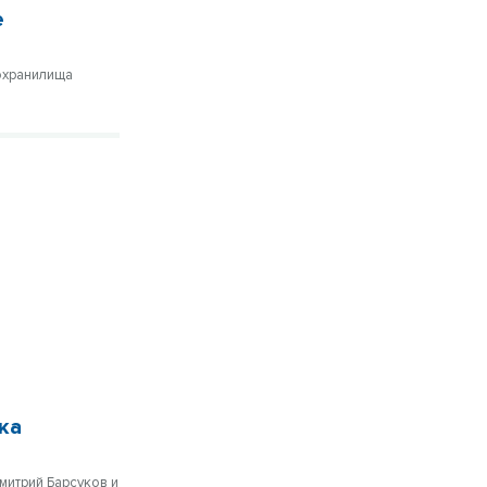
е
дохранилища
ка
митрий Барсуков и