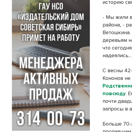
историю сво
- Мы жили 
района, - 
Ветошкина. 
деревьям н
что сегодня
надеялись…
С весны 42
Кононов не 
Родственн
повсюду
. 
почти двад
запросы в 
Больше 70-
пропавшим 