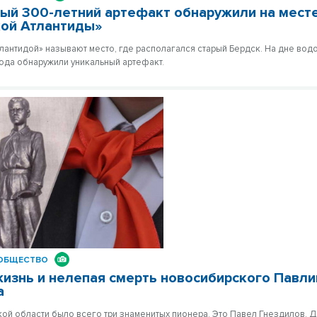
ый 300-летний артефакт обнаружили на мест
кой Атлантиды»
лантидой» называют место, где располагался старый Бердск. На дне во
ода обнаружили уникальный артефакт.
ОБЩЕСТВО
изнь и нелепая смерть новосибирского Павли
а
ой области было всего три знаменитых пионера. Это Павел Гнездилов, Д