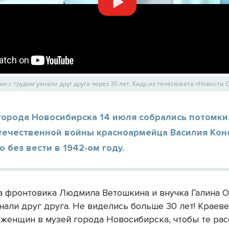
и с трудом узнали друг друга через 30 лет. Кадр из телесюжета «Новости 
города Новосибирска 14 июля собрались потомки
течественной войны красноармейца Василия Кон
 без вести в 1942-ом году.
 фронтовика Людмила Ветошкина и внучка Галина 
знали друг друга. Не виделись больше 30 лет! Краев
 женщин в музей города Новосибирска, чтобы те рас