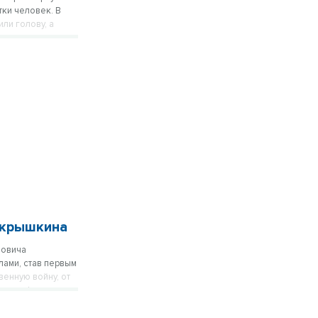
тки человек. В
ли голову, а
окрышкина
новича
лами, став первым
енную войну, от
ов, неофициально