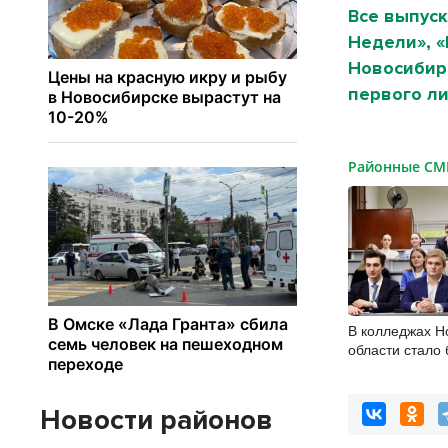
Все выпуск
Недели», 
Новосибирс
первого ли
Районные С
В колледжах Н
области стало
бюджетных ме
Новости районов