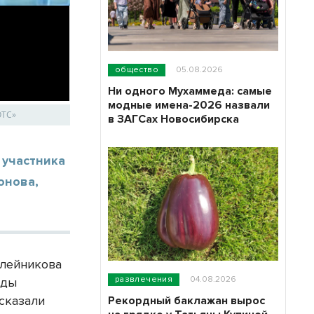
общество
05.08.2026
Ни одного Мухаммеда: самые
модные имена-2026 назвали
ОТС»
в ЗАГСах Новосибирска
 участника
онова,
Олейникова
развлечения
04.08.2026
еды
сказали
Рекордный баклажан вырос