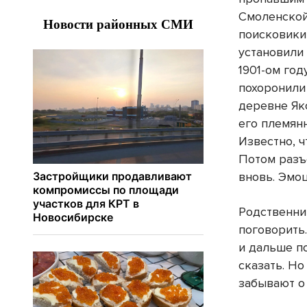
Смоленской
поисковики
установили
1901-ом го
похоронили
деревне Як
его племянн
Известно, ч
Потом разъ
вновь. Эмоц
Родственник
поговорить.
и дальше п
сказать. Но
забывают о 