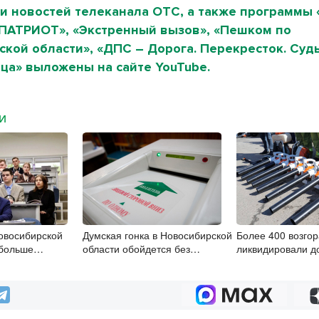
и новостей телеканала ОТС, а также программы 
«ПАТРИОТ», «Экстренный вызов», «Пешком по
кой области», «ДПС – Дорога. Перекресток. Судь
ца» выложены на сайте YouTube.
МИ
овосибирской
Думская гонка в Новосибирской
Более 400 возго
 больше
области обойдется без
ликвидировали д
ст
самовыдвиженцев
Новосибирской о
начала года