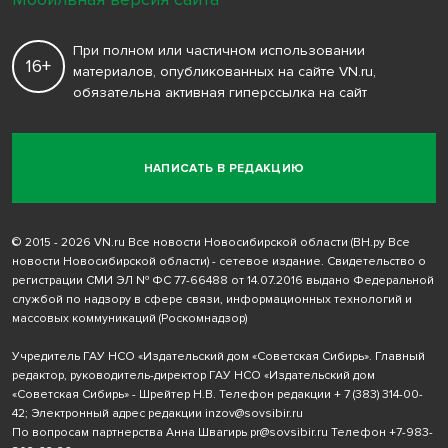
При полном или частичном использовании
16+
материалов, опубликованных на сайте VN.ru,
обязательна активная гиперссылка на сайт
НАПИСАТЬ В РЕДАКЦИЮ
© 2015 - 2026 VN.ru Все новости Новосибирской области (ВН.ру Все
новости Новосибирской области) - сетевое издание. Свидетельство о
регистрации СМИ ЭЛ № ФС 77-66488 от 14.07.2016 выдано Федеральной
службой по надзору в сфере связи, информационных технологий и
массовых коммуникаций (Роскомнадзор)
Учредитель ГАУ НСО «Издательский дом «Советская Сибирь». Главный
редактор, руководитель-директор ГАУ НСО «Издательский дом
«Советская Сибирь» - Шрейтер Н.В. Телефон редакции
+ 7 (383) 314-00-
42
; Электронный адрес редакции
inzov@sovsibir.ru
По вопросам партнерства Анна Швагирь
pr@sovsibir.ru
Телефон
+7-983-