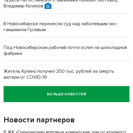
Чудеса Легостаевского заказника показал охотовед
Владимир Коченов
В Новосибирске перенесли суд над заболевшим экс-
гаишником Гусевым
Под Новосибирском рабочий почти ослеп на шоколадной
фабрике
Житель Купино получил 200 тыс. рублей за смерть
матери от COVID-19
БОЛЬШЕ НОВОСТЕЙ
Новосибирский суд наказал водителя за смерть
пенсионерки на вокзале
Новости партнеров
В ЖК «Гренландия» впервые клиентские дни от крупного