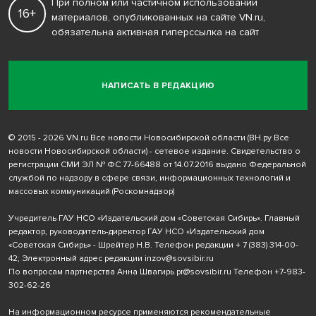
При полном или частичном использовании
16+
материалов, опубликованных на сайте VN.ru,
обязательна активная гиперссылка на сайт
НАПИСАТЬ В РЕДАКЦИЮ
© 2015 - 2026 VN.ru Все новости Новосибирской области (ВН.ру Все
новости Новосибирской области) - сетевое издание. Свидетельство о
регистрации СМИ ЭЛ № ФС 77-66488 от 14.07.2016 выдано Федеральной
службой по надзору в сфере связи, информационных технологий и
массовых коммуникаций (Роскомнадзор)
Учредитель ГАУ НСО «Издательский дом «Советская Сибирь». Главный
редактор, руководитель-директор ГАУ НСО «Издательский дом
«Советская Сибирь» - Шрейтер Н.В. Телефон редакции
+ 7 (383) 314-00-
42
; Электронный адрес редакции
inzov@sovsibir.ru
По вопросам партнерства Анна Швагирь
pr@sovsibir.ru
Телефон
+7-983-
302-62-26
На информационном ресурсе применяются рекомендательные