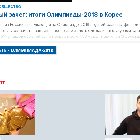
ОБЩЕСТВО
й зачет: итоги Олимпиады-2018 в Корее
ов из России, выступающая на Олимпиаде-2018 под нейтральным флагом,
едальном зачете, завоевав всего две золотых медали – в фигурном ката
2014 у нашей сборной было первое место и 33 медали, включая 13 золоты
ЕТЕ - ОЛИМПИАДА-2018
ТЕ