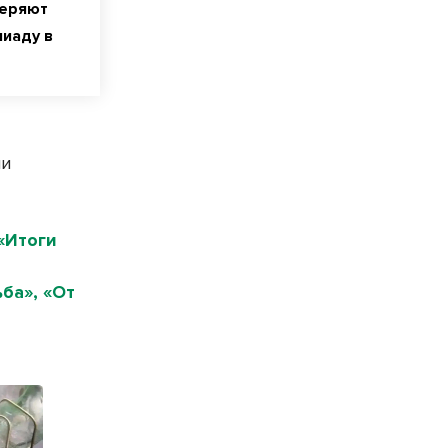
теряют
иаду в
ии
«Итоги
ба», «От