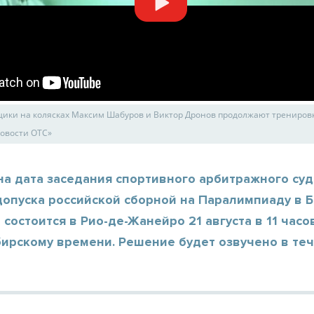
ики на колясках Максим Шабуров и Виктор Дронов продолжают тренировк
овости ОТС»
а дата заседания спортивного арбитражного суд
допуска российской сборной на Паралимпиаду в 
состоится в Рио-де-Жанейро 21 августа в 11 часо
бирскому времени. Решение будет озвучено в те