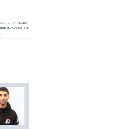
 заняла седьмое
нии и хоккее. На
х.