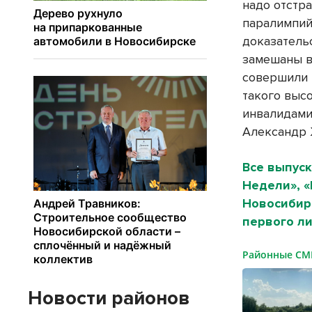
надо отстр
паралимпий
доказательс
замешаны в
совершили 
такого высо
инвалидами,
Александр 
Все выпуск
Недели», 
Новосибирс
первого ли
Районные С
Новости районов