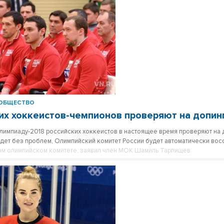
ОБЩЕСТВО
их хоккеистов-чемпионов проверяют на допин
импиаду-2018 российских хоккеистов в настоящее время проверяют на д
дет без проблем, Олимпийский комитет России будет автоматически вос
м олимпийском комитете, заявил член МОК Шамиль Тарпищев.