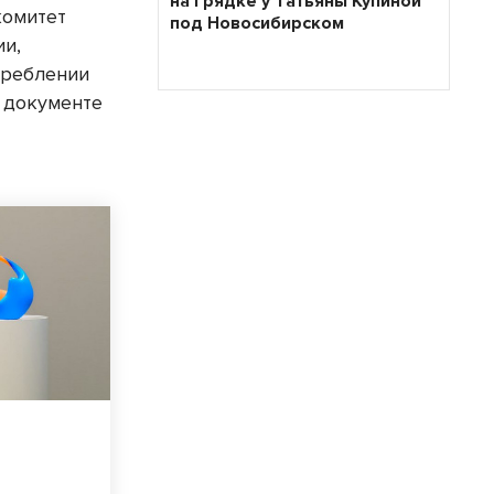
на грядке у Татьяны Купиной
комитет
под Новосибирском
ии,
треблении
в документе