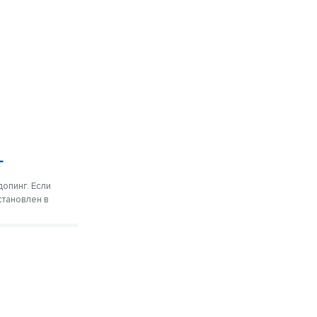
г
опинг. Если
становлен в