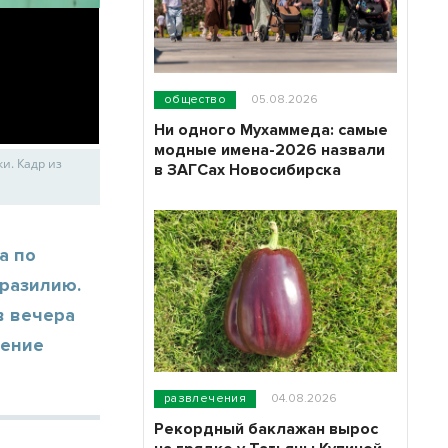
общество
05.08.2026
Ни одного Мухаммеда: самые
модные имена-2026 назвали
и. Кадр из
в ЗАГСах Новосибирска
а по
Бразилию.
в вечера
чение
развлечения
04.08.2026
Рекордный баклажан вырос