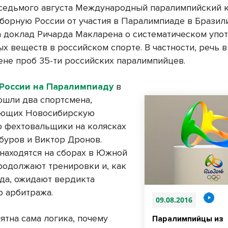
седьмого августа Международный паралимпийский 
сборную России от участия в Паралимпиаде в Бразил
а доклад Ричарда Макларена о систематическом упо
х веществ в российском спорте. В частности, речь 
ене проб 35-ти российских паралимпийцев.
 России на Паралимпиаду
в
ошли два спортсмена,
яющих Новосибирскую
то фехтовальщики на колясках
уров и Виктор Дронов.
 находятся на сборах в Южной
родолжают тренировки и, как
нда, ожидают вердикта
о арбитража.
09.08.2016
ятна сама логика, почему
Паралимпийцы из