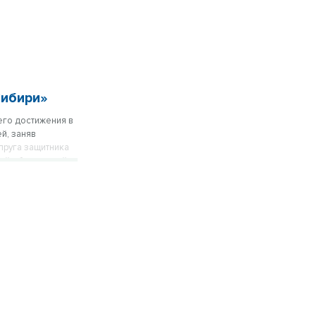
Сибири»
его достижения в
й, заняв
упруга защитника
оей обаятельной