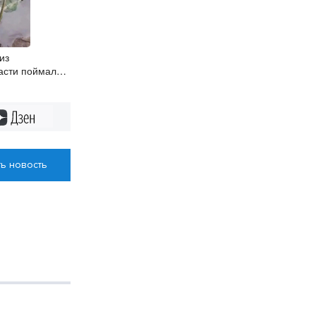
из
асти поймал в
ого осётра
Дзен
ь новость