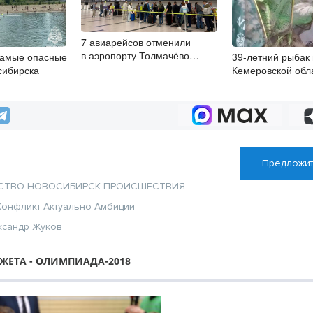
7 авиарейсов отменили
в аэропорту Толмачёво
самые опасные
39-летний рыбак 
8 августа
сибирска
Кемеровской обл
Оби краснокнижн
Предложит
СТВО
НОВОСИБИРСК
ПРОИСШЕСТВИЯ
Конфликт
Актуально
Амбиции
ксандр Жуков
ЖЕТА - ОЛИМПИАДА-2018