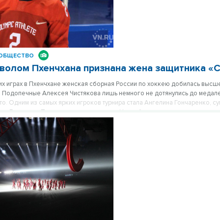
ОБЩЕСТВО
волом Пхенчхана признана жена защитника «
х играх в Пхенчхане женская сборная России по хоккею добилась высш
. Подопечные Алексея Чистякова лишь немного не дотянулись до медале
то. Одним из самых ярких игроков турнира стала Ангелина Гончаренко, с
ея Ермакова. По внешности – уж точно. Наши болельщики присвоили св
ице негласное звание хоккейной королевы красоты.