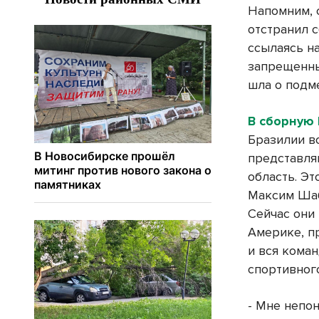
Напомним, 
отстранил 
ссылаясь н
запрещенны
шла о подм
В сборную
Бразилии в
представл
область. Э
Максим Шаб
Сейчас они
Америке, п
и вся кома
спортивног
- Мне непон