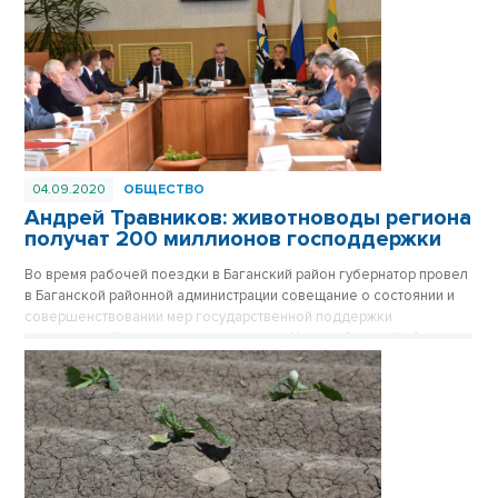
04.09.2020
ОБЩЕСТВО
Андрей Травников: животноводы региона
получат 200 миллионов господдержки
Во время рабочей поездки в Баганский район губернатор провел
в Баганской районной администрации совещание о состоянии и
совершенствовании мер государственной поддержки
сельскохозяйственного производства Новосибирской области.
Андрей Травников заявил, что в числе новых мер поддержки
животноводов Новосибирской области правительством региона
накануне принято новое постановление, которым предусмотрено
выделение субсидий на приобретение минеральных удобрений и
средств защиты растений – всего более 200 млн рублей.