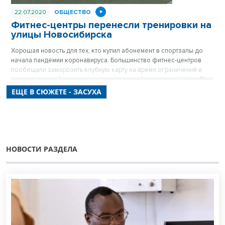
22.07.2020
ОБЩЕСТВО
Фитнес-центры перенесли тренировки на
улицы Новосибирска
Хорошая новость для тех, кто купил абонемент в спортзалы до
начала пандемии коронавируса. Большинство фитнес-центров
пообещали заморозить клубную карту на время ограничений и
вернуть неотработанные часы после возобновления работы. При
этом заняться своим телом можно уже сейчас – тренировки
ЕЩЕ В СЮЖЕТЕ - ЗАСУХА
перенесли из залов на улицы.
НОВОСТИ РАЗДЕЛА