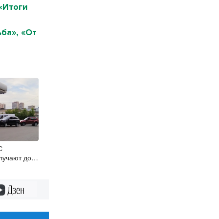
«Итоги
ба», «От
С
лучают до
писанного в
Дзен