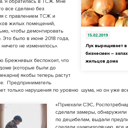
а. Я обратилась в ТСЖ. Мне
то все сделано без
ия с правлением ТСЖ и
ков жилых помещений,
ьмо, чтобы демонтировать
15.02.2019
 Это было в июне 2018 года,
 ничего не изменилось».
Лук выращивает в
бизнесмен – запах
ю Брежневых беспокоит, что
жильцов дома
доме (которые были до
пекарни) якобы теперь растут
е.
Предприниматель
ет только нарушения по уровню
шума, но он уже вс
«Приехали СЭС, Роспотребна
сделали замеры, обнаружили
по децибелам, выдали предп
сделали шумоизоляцию, все и