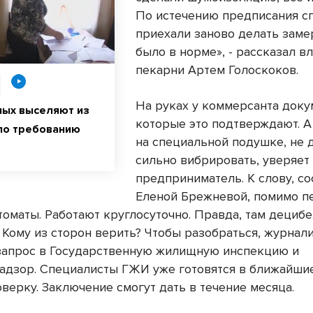
По истечению предписания с
приехали заново делать заме
было в норме», - рассказал в
пекарни Артем Голоскоков.
На руках у коммерсанта доку
ых выселяют из
которые это подтверждают. А
по требованию
на специальной подушке, не
сильно вибрировать, уверяет
предприниматель. К слову, со
Еленой Брежневой, помимо п
томаты. Работают круглосуточно. Правда, там дециб
. Кому из сторон верить? Чтобы разобраться, журна
запрос в Государственную жилищную инспекцию и
адзор. Специалисты ГЖИ уже готовятся в ближайши
верку. Заключение смогут дать в течение месяца.