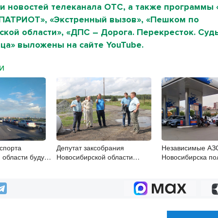
и новостей телеканала ОТС, а также программы 
«ПАТРИОТ», «Экстренный вызов», «Пешком по
кой области», «ДПС – Дорога. Перекресток. Судь
ца» выложены на сайте YouTube.
МИ
спорта
Депутат заксобрания
Независимые АЗ
 области будут
Новосибирской области
Новосибирска по
 в Москве
посетил Венгеровский округ
20% топлива, про
контрактах