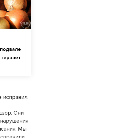
 подвале
 терзает
е исправил.
дзор. Они
 нарушения
исания. Мы
справили.