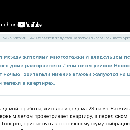
т ночью, жители нижних этажей жалуются на запахи в квартирах. Фото Арк
т между жителями многоэтажки и владельцем пе
ого дома разгорается в Ленинском районе Новос
т ночью, обитатели нижних этажей жалуются на 
 запахи в квартирах.
 домой с работы, жительница дома 28 на ул. Ватутин
ервым делом проветривает квартиру, а перед сном
. Говорит, привыкнуть к постоянному шуму, вибрации