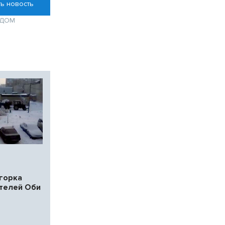
ь новость
ДОМ
горка
телей Оби