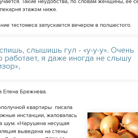
учается. Такие неудобства, по словам женщины, ее 
 пекарня этажом ниже.
ние тестомеса запускается вечером в полшестого.
спишь, слышишь гул - «у-у-у». Очень
о работает, я даже иногда не слышу
изор»,
а Елена Брежнева.
ополучной квартиры
писала
ожные инстанции, жаловалась
на шум. «Нарушена несущая
тиляция выведена на стены