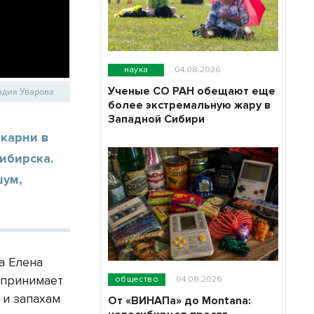
наука
04.08.2026
Ученые СО РАН обещают еще
адия Уварова
более экстремальную жару в
Западной Сибири
карни в
ибирска.
шум,
а Елена
принимает
общество
04.08.2026
 и запахам
От «ВИНАПа» до Montana: