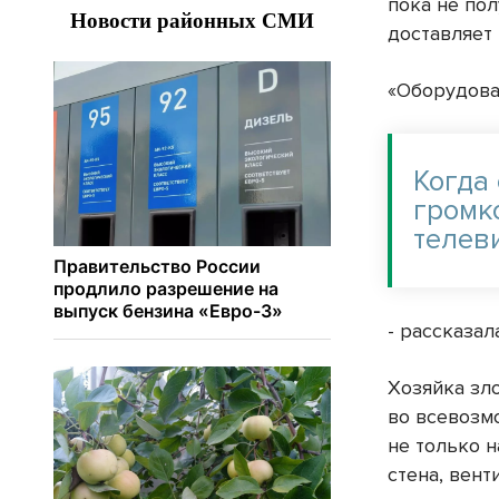
пока не пол
доставляет
«Оборудова
Когда 
громк
телев
- рассказал
Хозяйка зл
во всевозм
не только 
стена, вен