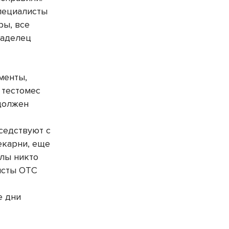
пециалисты
ры, все
ладелец
менты,
 тестомес
 должен
седствуют с
екарни, еще
елы никто
листы ОТС
е дни