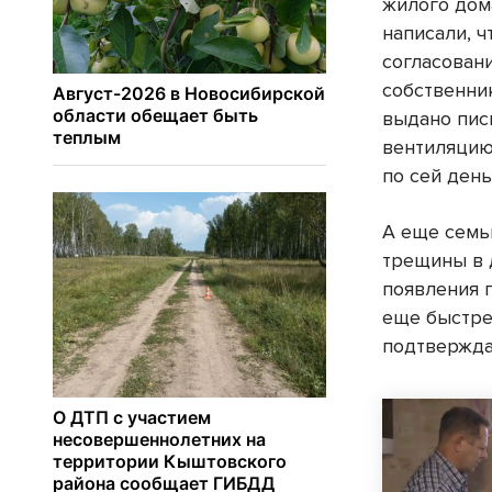
жилого дом
написали, ч
согласован
собственни
выдано пис
вентиляцию.
по сей день
А еще семь
трещины в 
появления 
еще быстре
подтвержда