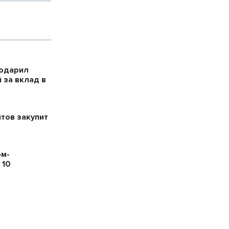
годарил
 за вклад в
тов закупит
ом-
 10