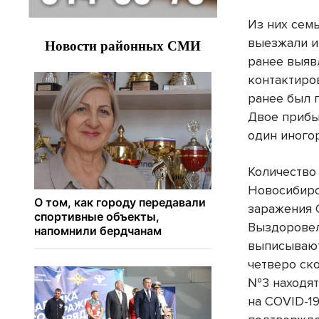
Из них сем
выезжали и 
ранее выяв
контактиров
ранее был 
Двое прибы
один иного
Количество
Новосибирс
заражения C
Выздоровел
выписывают
четверо ск
№3 находят
на COVID-19