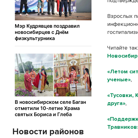
подтвержде
Взрослых п
инфекционн
госпитализ
Читайте та
Новосибир
«Летом сит
ученые»
,
«Тусовки, 
друга»
,
«Поддержк
Травников
Новости районов