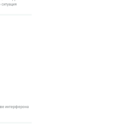
 ситуация
т
ове интерферона