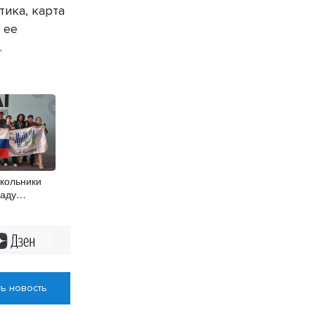
тика, карта
 ее
»
.
кольники
аду
у интеллекту
Дзен
ь новость