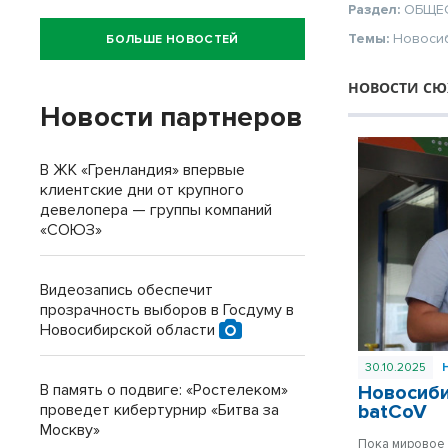
Раздел:
ОБЩЕ
Темы:
Новоси
БОЛЬШЕ НОВОСТЕЙ
НОВОСТИ СЮ
Новости партнеров
В ЖК «Гренландия» впервые
клиентские дни от крупного
девелопера — группы компаний
«СОЮЗ»
Видеозапись обеспечит
прозрачность выборов в Госдуму в
Новосибирской области
30.10.2025
В память о подвиге: «Ростелеком»
Новосиби
проведет кибертурнир «Битва за
batCoV
Москву»
Пока мировое 