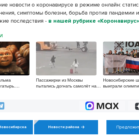
ие новости о коронавирусе в режиме онлайн: статис
нения, симптомы болезни, борьба против пандемии и
кие последствия -
в нашей рубрике «Коронавирус
МИ
ильма
Пассажирки из Москвы
Новосибирские ш
гатырь.
пытались догнать самолёт на
выиграли олимпи
авили после
перроне в Шереметьево
по искусственном
Предложит
Новосибирска
Новости района