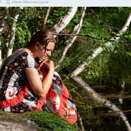
0
Иван Миловзоров