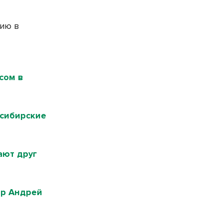
цию в
сом в
осибирские
ают друг
ор Андрей