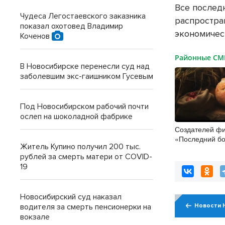
Все последн
Чудеса Легостаевского заказника
распростра
показал охотовед Владимир
экономичес
Коченов
Районные С
В Новосибирске перенесли суд над
заболевшим экс-гаишником Гусевым
Под Новосибирском рабочий почти
ослеп на шоколадной фабрике
Создателей ф
«Последний бо
Житель Купино получил 200 тыс.
Колобок» затр
рублей за смерть матери от COVID-
премьеры
19
Новосибирский суд наказал
водителя за смерть пенсионерки на
Новости 
вокзале