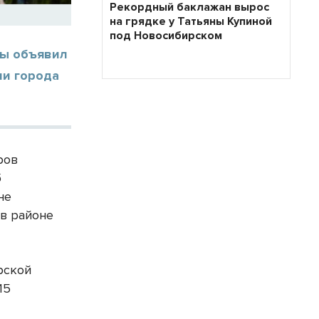
Рекордный баклажан вырос
на грядке у Татьяны Купиной
под Новосибирском
ры объявил
ии города
ров
б
не
в районе
рской
15