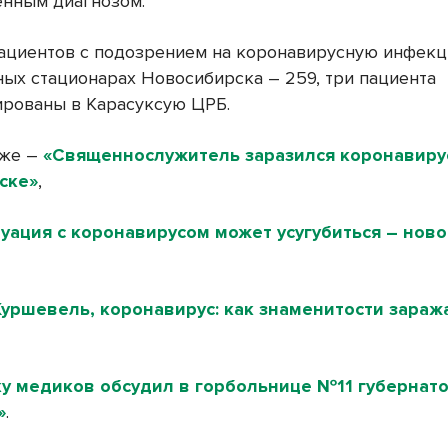
нным диагнозом.
ациентов с подозрением на коронавирусную инфек
ых стационарах Новосибирска – 259, три пациента
ированы в Карасуксую ЦРБ.
кже –
«Священнослужитель заразился коронавиру
ске»
,
уация с коронавирусом может усугубиться – нов
Куршевель, коронавирус: как знаменитости зараж
у медиков обсудил в горбольнице №11 губернат
»
.