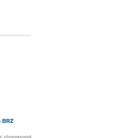
а BRZ
oV, обнаруженный