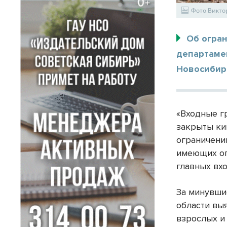
Фото Викто
Об огра
департаме
Новосибир
«Входные г
закрыты ки
ограничени
имеющих ог
главных вх
За минувши
области вы
взрослых и