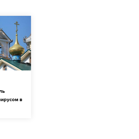
ль
вирусом в