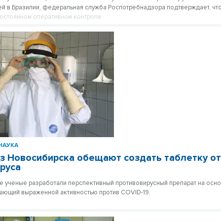
ей в Бразилии, федеральная служба Роспотребнадзора подтверждает, что
постоянном оперативном контроле.
НАУКА
з Новосибирска обещают создать таблетку о
руса
 ученые разработали перспективный противовирусный препарат на осн
ающий выраженной активностью против COVID-19.