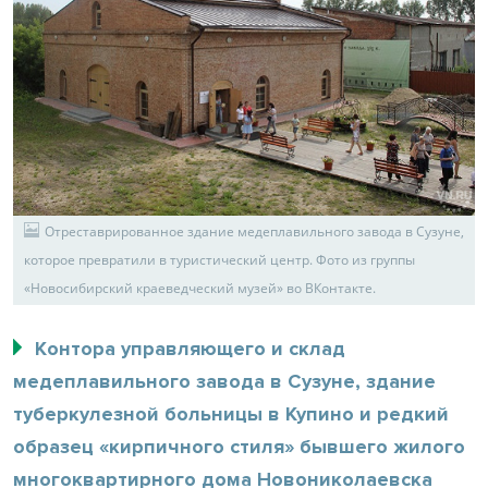
Отреставрированное здание медеплавильного завода в Сузуне,
которое превратили в туристический центр. Фото из группы
«Новосибирский краеведческий музей» во ВКонтакте.
Контора управляющего и склад
медеплавильного завода в Сузуне, здание
туберкулезной больницы в Купино и редкий
образец «кирпичного стиля» бывшего жилого
многоквартирного дома Новониколаевска