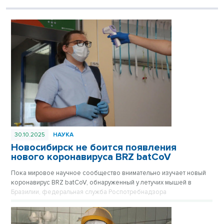
30.10.2025
НАУКА
Новосибирск не боится появления
нового коронавируса BRZ batCoV
Пока мировое научное сообщество внимательно изучает новый
коронавирус BRZ batCoV, обнаруженный у летучих мышей в
Бразилии, федеральная служба Роспотребнадзора
подтверждает, что ситуация находится на постоянном
оперативном контроле.