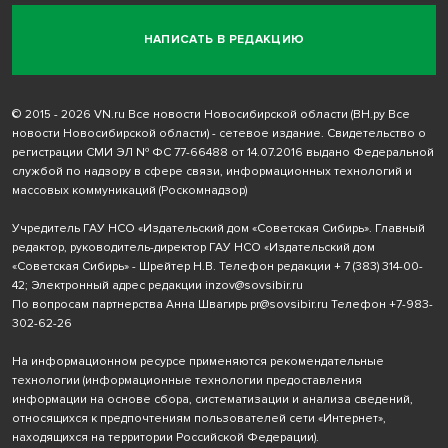
НАПИСАТЬ В РЕДАКЦИЮ
© 2015 - 2026 VN.ru Все новости Новосибирской области (ВН.ру Все
новости Новосибирской области) - сетевое издание. Свидетельство о
регистрации СМИ ЭЛ № ФС 77-66488 от 14.07.2016 выдано Федеральной
службой по надзору в сфере связи, информационных технологий и
массовых коммуникаций (Роскомнадзор)
Учредитель ГАУ НСО «Издательский дом «Советская Сибирь». Главный
редактор, руководитель-директор ГАУ НСО «Издательский дом
«Советская Сибирь» - Шрейтер Н.В. Телефон редакции
+ 7 (383) 314-00-
42
; Электронный адрес редакции
inzov@sovsibir.ru
По вопросам партнерства Анна Швагирь
pr@sovsibir.ru
Телефон
+7-983-
302-62-26
На информационном ресурсе применяются рекомендательные
технологии
(информационные технологии предоставления
информации на основе сбора, систематизации и анализа сведений,
относящихся к предпочтениям пользователей сети «Интернет»,
находящихся на территории Российской Федерации).