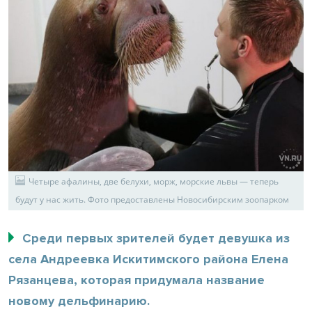
Четыре афалины, две белухи, морж, морские львы — теперь
будут у нас жить. Фото предоставлены Новосибирским зоопарком
Среди первых зрителей будет девушка из
села Андреевка Искитимского района Елена
Рязанцева, которая придумала название
новому дельфинарию.