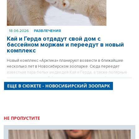
18.06.2026
РАЗВЛЕЧЕНИЯ
Кай и Герда отдадут свой дом с
бассейном моржам и переедут в новый
комплекс
Новый комплекс «Арктика» планируют возвести в ближайшие
несколько лет в Новосибирском зоопарке. Сюда переедет
известная пара белых медведей Кай и Герда, а также полярные
совы, волки и песцы. Об этом рассказал в прямом эфире
«Новосибирских новостей» директор Новосибирского зоопарка
ЕЩЕ В СЮЖЕТЕ - НОВОСИБИРСКИЙ ЗООПАРК
Андрей Шило.
НЕ ПРОПУСТИТЕ