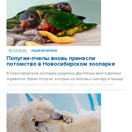
16.07.2026
РАЗВЛЕЧЕНИЯ
Попугаи-пчелы вновь принесли
потомство в Новосибирском зоопарке
В Новосибирском зоопарке родились два птенца многоцветных
лорикетов. Яркие попугаи, которых за любовь к нектару и пыльце
иногда называют «попугаями-пчёлами», приносят потомство
практически каждый год, и этот не стал исключением.