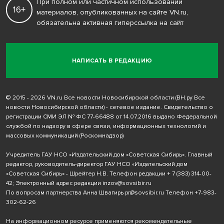
При полном или частичном использовании
16+
материалов, опубликованных на сайте VN.ru,
обязательна активная гиперссылка на сайт
НАПИСАТЬ В РЕДАКЦИЮ
© 2015 - 2026 VN.ru Все новости Новосибирской области (ВН.ру Все
новости Новосибирской области) - сетевое издание. Свидетельство о
регистрации СМИ ЭЛ № ФС 77-66488 от 14.07.2016 выдано Федеральной
службой по надзору в сфере связи, информационных технологий и
массовых коммуникаций (Роскомнадзор)
Учредитель ГАУ НСО «Издательский дом «Советская Сибирь». Главный
редактор, руководитель-директор ГАУ НСО «Издательский дом
«Советская Сибирь» - Шрейтер Н.В. Телефон редакции
+ 7 (383) 314-00-
42
; Электронный адрес редакции
inzov@sovsibir.ru
По вопросам партнерства Анна Швагирь
pr@sovsibir.ru
Телефон
+7-983-
302-62-26
На информационном ресурсе применяются рекомендательные