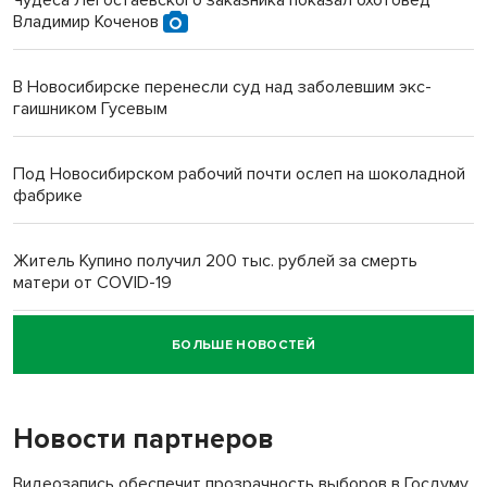
Чудеса Легостаевского заказника показал охотовед
Владимир Коченов
В Новосибирске перенесли суд над заболевшим экс-
гаишником Гусевым
Под Новосибирском рабочий почти ослеп на шоколадной
фабрике
Житель Купино получил 200 тыс. рублей за смерть
матери от COVID-19
БОЛЬШЕ НОВОСТЕЙ
Новосибирский суд наказал водителя за смерть
пенсионерки на вокзале
Новости партнеров
Видеозапись обеспечит прозрачность выборов в Госдуму