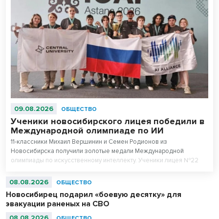
09.08.2026
ОБЩЕСТВО
Ученики новосибирского лицея победили в
Международной олимпиаде по ИИ
11-классники Михаил Вершинин и Семен Родионов из
Новосибирска получили золотые медали Международной
олимпиады по искусственному интеллекту. Ученики лицея №22
«Надежда Сибири» в составе российской сборной стали
абсолютными чемпионами соревнований.
08.08.2026
ОБЩЕСТВО
Новосибирец подарил «боевую десятку» для
эвакуации раненых на СВО
08.08.2026
ОБЩЕСТВО