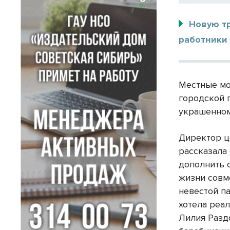
Новую т
работники 
Местные мо
городской 
украшенном
Директор ц
рассказала 
дополнить 
жизни совм
невестой п
хотела реа
Лилия Разд