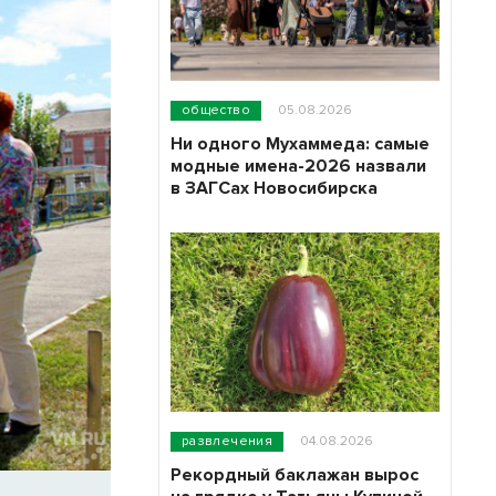
общество
05.08.2026
Ни одного Мухаммеда: самые
модные имена-2026 назвали
в ЗАГСах Новосибирска
развлечения
04.08.2026
Рекордный баклажан вырос