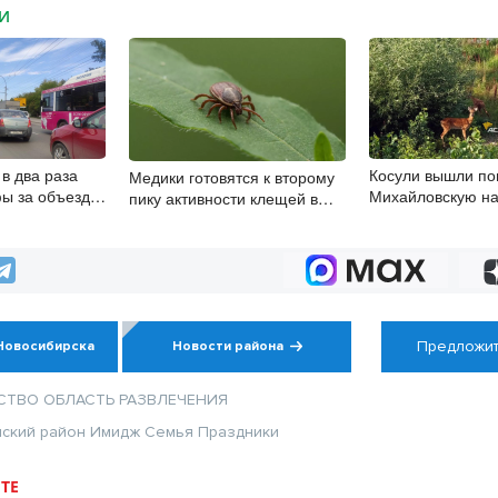
МИ
 в два раза
Косули вышли по
Медики готовятся к второму
ы за объезд
Михайловскую н
пику активности клещей в
чине
Новосибирске
Новосибирской области
Предложит
Новосибирска
Новости района
СТВО
ОБЛАСТЬ
РАЗВЛЕЧЕНИЯ
ский район
Имидж
Семья
Праздники
ТЕ