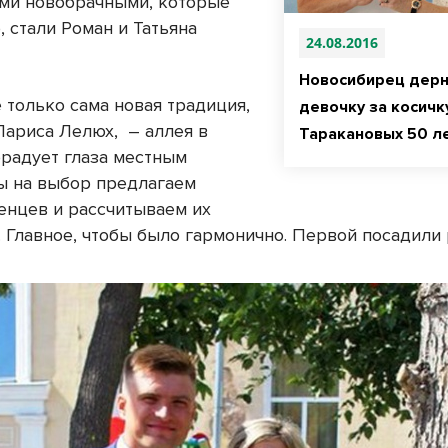
ми новобрачными, которые
, стали Роман и Татьяна
24.08.2016
Новосибирец дерн
 только сама новая традиция,
девочку за косичку
Лариса Лелюх, – аллея в
Таракановых 50 л
радует глаза местным
ы на выбор предлагаем
енцев и рассчитываем их
. Главное, чтобы было гармонично. Первой посадили 