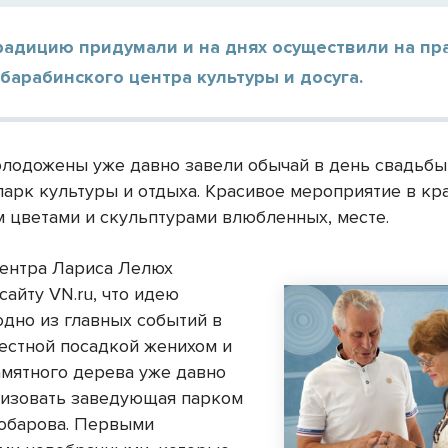
радицию придумали и на днях осуществили на пр
барабинского центра культуры и досуга.
лодожены уже давно завели обычай в день свадьбы
парк культуры и отдыха. Красивое мероприятие в кр
 цветами и скульптурами влюбленных, месте.
ентра Лариса Лелюх
сайту VN.ru, что идею
одно из главных событий в
естной посадкой женихом и
амятного дерева уже давно
лизовать заведующая парком
обарова. Первыми