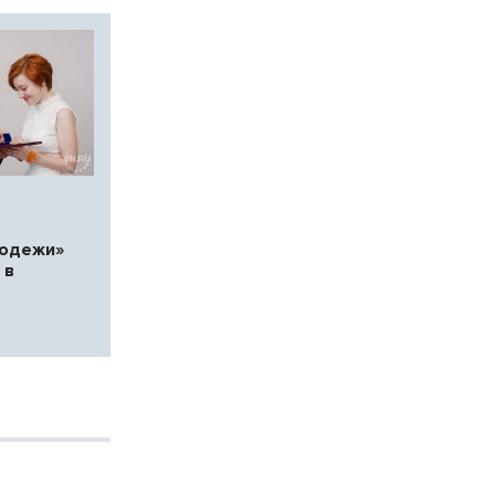
лодежи»
 в
е