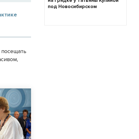
на грядке у Татьяны Купиной
под Новосибирском
актике
 посещать
асивом,