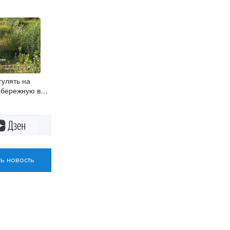
гулять на
абережную в
Дзен
ь новость