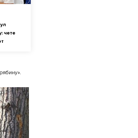
ул
: чете
ет
рябину».