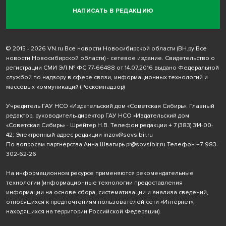
НАПИСАТЬ В РЕДАКЦИЮ
© 2015 - 2026 VN.ru Все новости Новосибирской области (ВН.ру Все
новости Новосибирской области) - сетевое издание. Свидетельство о
регистрации СМИ ЭЛ № ФС 77-66488 от 14.07.2016 выдано Федеральной
службой по надзору в сфере связи, информационных технологий и
массовых коммуникаций (Роскомнадзор)
Учредитель ГАУ НСО «Издательский дом «Советская Сибирь». Главный
редактор, руководитель-директор ГАУ НСО «Издательский дом
«Советская Сибирь» - Шрейтер Н.В. Телефон редакции
+ 7 (383) 314-00-
42
; Электронный адрес редакции
inzov@sovsibir.ru
По вопросам партнерства Анна Швагирь
pr@sovsibir.ru
Телефон
+7-983-
302-62-26
На информационном ресурсе применяются рекомендательные
технологии
(информационные технологии предоставления
информации на основе сбора, систематизации и анализа сведений,
относящихся к предпочтениям пользователей сети «Интернет»,
находящихся на территории Российской Федерации).